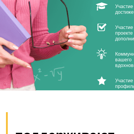
Участие
достиже
Участие
проекте
дополни
Коммуни
вашего
вдохнов
Участие
профил
площадо
образов
стран-у
опытом,
много н