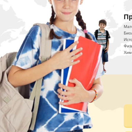
П
Мат
Био
Ист
Физ
Хим