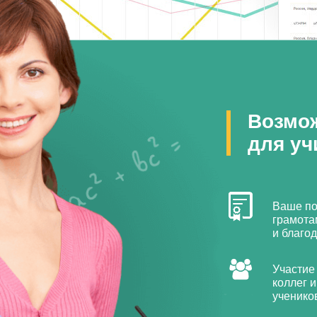
Возмо
для уч
Ваше по
грамота
и благо
Участие
коллег и
ученико