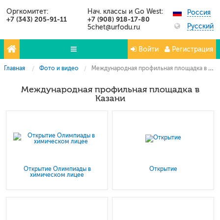
Оргкомитет:
Нач. классы и Go West:
Россия
+7 (343) 205-91-11
+7 (908) 918-17-80
Русский
5chet@urfodu.ru
Войти
Регистрация
Главная
Фото и видео
Международная профильная площадка в Казани
Олимпиады
Международная профильная площадка в
Проекты
Казани
Партнёры
Контакты
Фото и видео
Публикации о нас
Открытие Олимпиады в
Открытие
химическом лицее
Вопросы и ответы