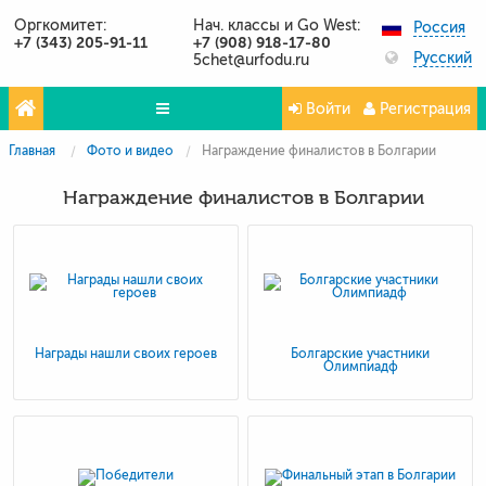
Оргкомитет:
Нач. классы и Go West:
Россия
+7 (343) 205-91-11
+7 (908) 918-17-80
Русский
5chet@urfodu.ru
Войти
Регистрация
Главная
Фото и видео
Награждение финалистов в Болгарии
Олимпиады
Награждение финалистов в Болгарии
Проекты
Партнёры
Контакты
Фото и видео
Награды нашли своих героев
Болгарские участники
Олимпиадф
Публикации о нас
Вопросы и ответы