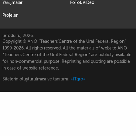
Yarışmalar
FoTo&ViDeo
Projeler
urfodu.ru, 2026.
Copyright © ANO “Teachers’Centre of the Ural Federal Region”,
1999-2026. All rights reserved. All the materials of website ANO
“Teachers’Centre of the Ural Federal Region” are publicly available
for non-commercial purpose. Reprinting and quoting are possible
in case of website reference.
Sitelerin oluşturulması ve tanıtımı:
«İTgro»