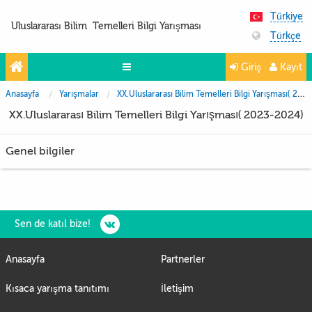
Türkiye
Uluslararası Bilim Temelleri Bilgi Yarışması
Türkçe
Giriş
Kayıt
Anasayfa
Yarışmalar
XX.Uluslararası Bilim Temelleri Bilgi Yarışması( 2023-2024)
Yarışmalar
XX.Uluslararası Bilim Temelleri Bilgi Yarışması( 2023-2024)
Projeler
Genel bilgiler
Partnerler
İletişim
FoTo&ViDeo
Sen de katıl bize!
Anasayfa
Partnerler
Kısaca yarışma tanıtımı
İletişim