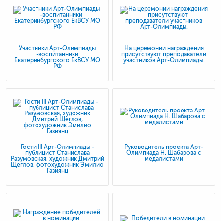
Участники Арт-Олимпиады
На церемонии награждения
-воспитанники
присутствуют преподаватели
Екатеринбургского ЕкВСУ МО
участников Арт-Олимпиады.
РФ
Гости III Арт-Олимпиады -
Руководитель проекта Арт-
публицист Станислава
Олимпиада Н. Шабарова с
Разумовская, художник Дмитрий
медалистами
Щеглов, фотохудожник Эмилио
Газиянц