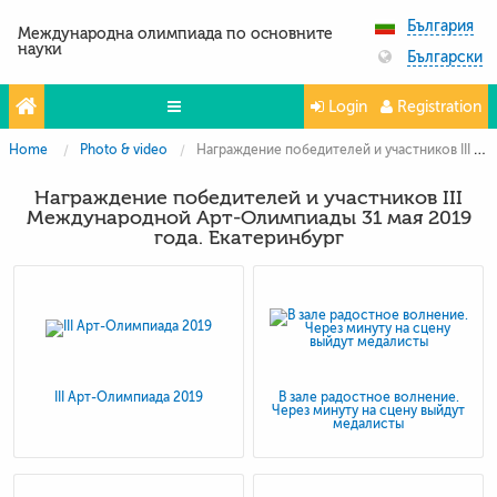
България
Международна олимпиада по основните
науки
Български
Login
Registration
Home
Photo & video
Награждение победителей и участников III Международной Арт-Олимпиады 31 мая 2019 года. Екатеринбург
Проекти
Награждение победителей и участников III
Партньори
Международной Арт-Олимпиады 31 мая 2019
года. Екатеринбург
Контакты
Photo & Video
III Арт-Олимпиада 2019
В зале радостное волнение.
Через минуту на сцену выйдут
медалисты