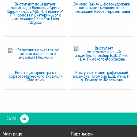
Выступают победители
Эмилио Газиянц, фотохудожник
олимпиады Варвара и Арина
награждает медалистов в
Киприяновы, ДМШ № 1 имени М.
номинации Работа-презентация
П. Фролова г. Екатеринбург с
композицией See You Later
Alligator
Репетиция оркестра от
Выступает хореографический
хореографического ансамбля
ансамбль Пломбир ЕДШИ им. Н.
Пломбир
А. Римского-Корсакова
Join!
Main page
Партньори