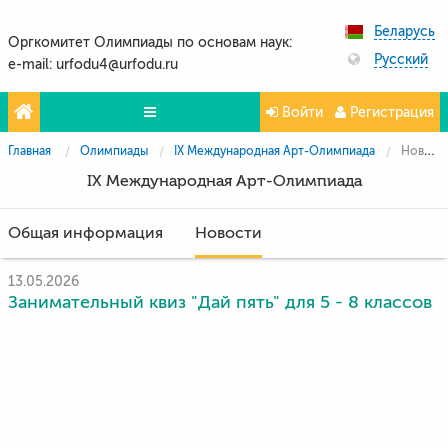
Беларусь
Оргкомитет Олимпиады по основам наук:
Русский
e-mail: urfodu4@urfodu.ru
Войти
Регистрация
Главная
Олимпиады
IX Международная Арт-Олимпиада
Новости
Олимпиады
IX Международная Арт-Олимпиада
Проекты
Общая информация
Новости
Партнёры
Контакты
13.05.2026
Занимательный квиз "Дай пять" для 5 - 8 классов
Фото и видео