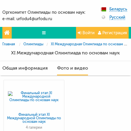
Беларусь
Оргкомитет Олимпиады по основам наук:
Русский
e-mail: urfodu4@urfodu.ru
Войти
Регистрация
Главная
Олимпиады
XI Международная Олимпиада по основам наук
Олимпиады
XI Международная Олимпиада по основам наук
Проекты
Общая информация
Фото и видео
Партнёры
Контакты
Фото и видео
Финальный этап XI
Международной Олимпиады по
основам наук
4 галереи