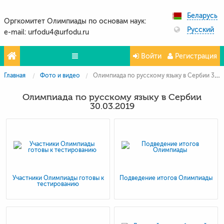
Беларусь
Оргкомитет Олимпиады по основам наук:
Русский
e-mail: urfodu4@urfodu.ru
Войти
Регистрация
Главная
Фото и видео
Олимпиада по русскому языку в Сербии 30.03.2019
Олимпиады
Олимпиада по русскому языку в Сербии
Проекты
30.03.2019
Партнёры
Контакты
Фото и видео
Участники Олимпиады готовы к
Подведение итогов Олимпиады
тестированию