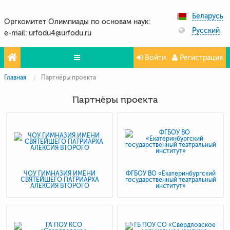
Беларусь
Оргкомитет Олимпиады по основам наук:
Русский
e-mail: urfodu4@urfodu.ru
Войти
Регистрация
Главная
Партнёры проекта
Олимпиады
Партнёры проекта
Проекты
Партнёры
Контакты
Фото и видео
ЧОУ ГИМНАЗИЯ ИМЕНИ
ФГБОУ ВО «Екатеринбургский
СВЯТЕЙШЕГО ПАТРИАРХА
государственный театральный
АЛЕКСИЯ ВТОРОГО
институт»