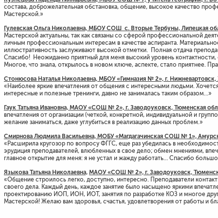
состава, доброжелательная обстановка, общение, высокое качество проф
Мастерской.»
Гулевская Ольга Николаевна, МБОУ СОШ с. Вторые Тербуны, Липецкая обл
Мастерской актуальны, так как связаны со сферой профессиональной деяте
личным профессиональным интересам в качестве аспиранта. Материальное
иллюстративность заслуживают высокой отметки. Полная отдача преподав
Спасибо! Неожиданно приятный для меня высокий уровень контактности,
Многое, что знала, открылось в новом ключе, аспекте, стало приятнее. Праг
Стонюсова Наталья Николаевна, МБОУ «Гимназия № 2», г. Нижневартовск,
«Наиболее яркие впечатления от общения с интересными людьми. Хочется
интересные и полезные тренинги, давно не занималась таким образом…»
Гаук Татьяна Ивановна, МАОУ «СОШ № 2», г. Заводоуковск, Тюменская обл
впечатления от организации (четкой, конкретной, индивидуальной и групп
желание заниматься, даже углубиться в реализацию данных проблем.»
Смирнова Людмила Васильевна, МОБУ «Магдагачинская СОШ № 1», Амурска
«Расширила кругозор по вопросу ФГГС, еще раз убедилась в необходимос
эрудиция преподавателей, влюбленных в свое дело; обмен мнениями, впеч
главное открытие для меня: я не устал и жажду работать… Спасибо большо
Языкова Татьяна Николаевна,
МАОУ «СОШ № 2», г. Заводоуковск, Тюменск
«Общение строилось легко, доступно, интересно. Преподаватели контак
своего дела. Каждый день, каждое занятие было насыщено яркими впечатл
проектированию ИОП, ИОН, ИОТ, занятия по разработке КОЗ и многое дру
Мастерской! Желаю вам здоровья, счастья, удовлетворения от работы и бл