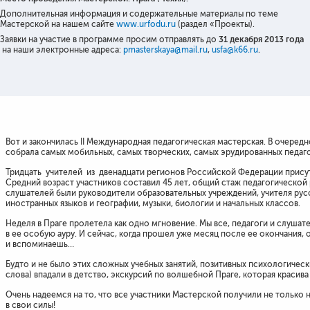
Дополнительная информация и содержательные материалы по теме
Мастерской на нашем сайте
www.urfodu.ru
(раздел «Проекты).
Заявки на участие в программе просим отправлять до
31 декабря 2013 года
на наши электронные адреса:
pmasterskaya@mail.ru
,
usfa@k66.ru
.
Вот и закончилась II Международная педагогическая мастерская. В очередно
собрала самых мобильных, самых творческих, самых эрудированных педаго
Тридцать учителей из двенадцати регионов Российской Федерации присут
Средний возраст участников составил 45 лет, общий стаж педагогической р
слушателей были руководители образовательных учреждений, учителя русс
иностранных языков и географии, музыки, биологии и начальных классов.
Неделя в Праге пролетела как одно мгновение. Мы все, педагоги и слушате
в ее особую ауру. И сейчас, когда прошел уже месяц после ее окончания
и вспоминаешь…
Будто и не было этих сложных учебных занятий, позитивных психологическ
слова) впадали в детство, экскурсий по волшебной Праге, которая красива
Очень надеемся на то, что все участники Мастерской получили не только н
в свои силы!