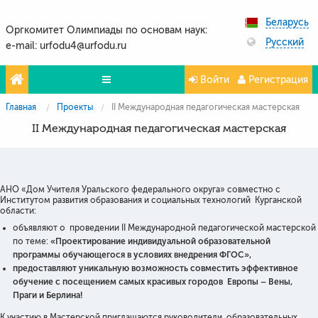
Беларусь
Оргкомитет Олимпиады по основам наук:
Русский
e-mail: urfodu4@urfodu.ru
Войти
Регистрация
Главная
Проекты
II Международная педагогическая мастерская
Олимпиады
II Международная педагогическая мастерская
Проекты
Партнёры
АНО «Дом Учителя Уральского федерального округа» совместно с
Контакты
Институтом развития образования и социальных технологий Курганской
области:
Фото и видео
объявляют о проведении II Международной педагогической мастерской
по теме:
«Проектирование индивидуальной образовательной
программы обучающегося в условиях внедрения ФГОС»,
предоставляют уникальную возможность совместить эффективное
обучение с посещением самых красивых городов Европы – Вены,
Праги и Берлина!
К участию в Мастерской приглашаются руководители образовательных