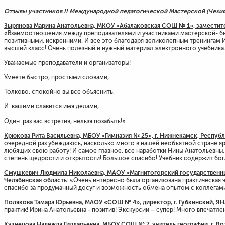
Отзывы участников II Международной педагогической Мастерской (Чехия, 
Зырянова Марина Анатольевна, МКОУ «Абалаковская СОШ № 1», заместите
«Взаимоотношения между преподавателями и участниками мастерской- бы
позитивными, искренними. И все это благодаря великолепным тренингам
высший класс! Очень полезный и нужный материал электронного учебника
Уважаемые преподаватели и организаторы!
Умеете быстро, простыми словами,
Толково, спокойно вы все объяснить,
И вашими славится имя делами,
Один раз вас встретив, нельзя позабыть!»
Крюкова Рита Васильевна, МБОУ «Гимназия № 25», г. Нижнекамск, Республи
очередной раз убеждаюсь, насколько много в нашей необъятной стране яр
любящих свою работу! И самое главное, все наработки Нины Анатольевны
степень щедрости и открытости! Большое спасибо! Учебник содержит бог
Смушкевич Людмила Николаевна, МАОУ «Магнитогорский государственный 
Челябинская область
: «Очень интересно была организована практическая
спасибо за продуманный досуг и возможность обмена опытом с коллегам
Полякова Тамара Юрьевна, МАОУ «СОШ № 4», директор, г. Губкинский, Я
практик! Ирина Анатольевна - позитив! Экскурсии – супер! Много впечатле
Кузнецова Надежда Гилларьевна, МБОУ СОШ № 7, учитель географии, г. В