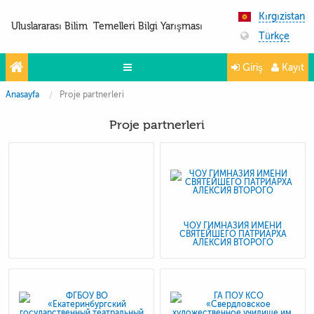
Kırgızistan
Uluslararası Bilim Temelleri Bilgi Yarışması
Türkçe
Giriş
Kayıt
Anasayfa
Proje partnerleri
Yarışmalar
Proje partnerleri
Projeler
Partnerler
İletişim
FoTo&ViDeo
ЧОУ ГИМНАЗИЯ ИМЕНИ
СВЯТЕЙШЕГО ПАТРИАРХА
АЛЕКСИЯ ВТОРОГО