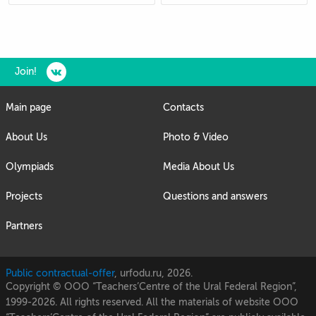
Join!
Main page
Contacts
About Us
Photo & Video
Olympiads
Media About Us
Projects
Questions and answers
Partners
Public contractual-offer
, urfodu.ru, 2026.
Copyright © OOO “Teachers’Centre of the Ural Federal Region”,
1999-2026. All rights reserved. All the materials of website OOO