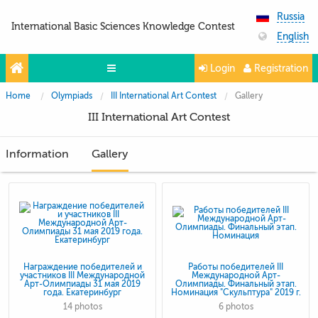
Russia
International Basic Sciences Knowledge Contest
English
Login
Registration
Home
Olympiads
III International Art Contest
Gallery
Olympiads
III International Art Contest
Projects
Information
Gallery
Partners
Contacts
Photo & Video
Media About Us
Questions and answers
Награждение победителей и
Работы победителей III
участников III Международной
Международной Арт-
Арт-Олимпиады 31 мая 2019
Олимпиады. Финальный этап.
года. Екатеринбург
Номинация "Скульптура" 2019 г.
14 photos
6 photos