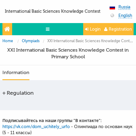
Russia
International Basic Sciences Knowledge Contest
English
Login
Registration
Home
Olympiads
XXI International Basic Sciences Knowledge Contest in Primary School
Olympiads
XXI International Basic Sciences Knowledge Contest in
Projects
Primary School
Partners
Information
Contacts
Photo & Video
Regulation
Media About Us
Questions and answers
Подписывайтесь на наши группы "В контакте":
https://vk.com/dom_uchitely_urfo
- Олимпиада по основам наук
(5 - 11 классы)