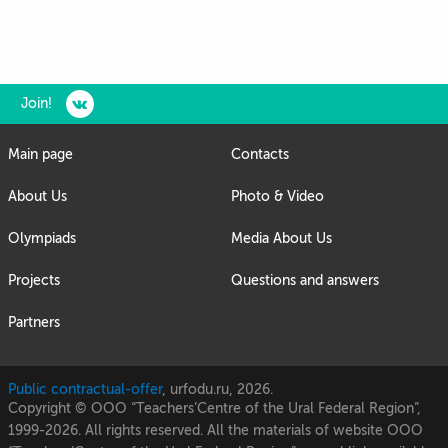
Join!
Main page
Contacts
About Us
Photo & Video
Olympiads
Media About Us
Projects
Questions and answers
Partners
Public contractual-offer
, urfodu.ru, 2026.
Copyright © OOO “Teachers’Centre of the Ural Federal Region”,
1999-2026. All rights reserved. All the materials of website OOO