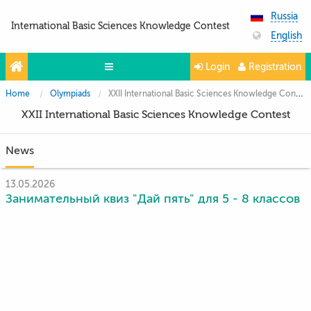
Russia
International Basic Sciences Knowledge Contest
English
Login
Registration
Home
Olympiads
XXII International Basic Sciences Knowledge Contest
Olympiads
XXII International Basic Sciences Knowledge Contest
Projects
News
Partners
Contacts
13.05.2026
Занимательный квиз "Дай пять" для 5 - 8 классов
Photo & Video
Media About Us
Questions and answers