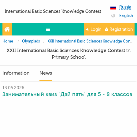
Russia
International Basic Sciences Knowledge Contest
English
Login
Registration
Home
Olympiads
XXII International Basic Sciences Knowledge Contest in Primary School
Olympiads
XXII International Basic Sciences Knowledge Contest in
Projects
Primary School
Partners
Information
News
Contacts
13.05.2026
Photo & Video
Занимательный квиз "Дай пять" для 5 - 8 классов
Media About Us
Questions and answers