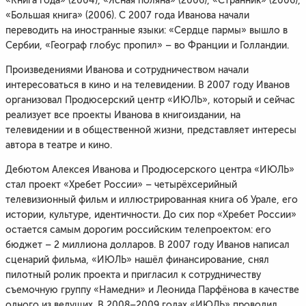
«Книга года» (2004), «Ясная поляна» (2006), «Странник» (2006),
«Большая книга» (2006). С 2007 года Иванова начали
переводить на иностранные языки: «Сердце пармы» вышло в
Сербии, «Географ глобус пропил» – во Франции и Голландии.
Произведениями Иванова и сотрудничеством начали
интересоваться в кино и на телевидении. В 2007 году Иванов
организовал Продюсерский центр «ИЮЛЬ», который и сейчас
реализует все проекты Иванова в книгоиздании, на
телевидении и в общественной жизни, представляет интересы
автора в театре и кино.
Дебютом Алексея Иванова и Продюсерского центра «ИЮЛЬ»
стал проект «Хребет России» – четырёхсерийный
телевизионный фильм и иллюстрированная книга об Урале, его
истории, культуре, идентичности. До сих пор «Хребет России»
остается самым дорогим российским телепроектом: его
бюджет – 2 миллиона долларов. В 2007 году Иванов написал
сценарий фильма, «ИЮЛЬ» нашёл финансирование, снял
пилотный ролик проекта и пригласил к сотрудничеству
съемочную группу «Намедни» и Леонида Парфёнова в качестве
одного из ведущих. В 2008–2009 годах «ИЮЛЬ» проводил