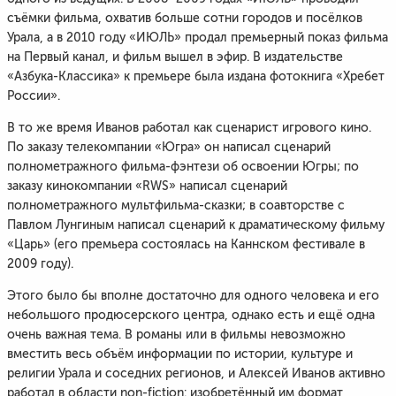
съёмки фильма, охватив больше сотни городов и посёлков
Урала, а в 2010 году «ИЮЛЬ» продал премьерный показ фильма
на Первый канал, и фильм вышел в эфир. В издательстве
«Азбука-Классика» к премьере была издана фотокнига «Хребет
России».
В то же время Иванов работал как сценарист игрового кино.
По заказу телекомпании «Югра» он написал сценарий
полнометражного фильма-фэнтези об освоении Югры; по
заказу кинокомпании «RWS» написал сценарий
полнометражного мультфильма-сказки; в соавторстве с
Павлом Лунгиным написал сценарий к драматическому фильму
«Царь» (его премьера состоялась на Каннском фестивале в
2009 году).
Этого было бы вполне достаточно для одного человека и его
небольшого продюсерского центра, однако есть и ещё одна
очень важная тема. В романы или в фильмы невозможно
вместить весь объём информации по истории, культуре и
религии Урала и соседних регионов, и Алексей Иванов активно
работал в области non-fiction: изобретённый им формат