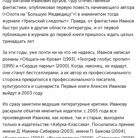
году Виталий Иванович Бугров, гуру отечественной
фантастики, опубликовал первую повесть начинающего автора
(«Охота на "Большую Медведицу"») в знаменитом тогда
журнале «Уральский следопыт». Правда, от фантастики Иванов
быстро ушёл в другие области литературы, и от первой
публикации в журнале до первой книги пришлось ждать целых
тринадцать лет.
За эти годы, уже почти ни на что не надеясь, Иванов написал
романы «Общага-на-Крови» (1993), «Географ глобус пропил»
(1995) и «Сердце пармы» (2000). Когда, наконец, их издадут,
они станут бестселлерами, а их автор из профессионального
сторожа превратился в профессионального писателя,
культуролога и сценариста. Первые книги Алексея Иванова
выйдут в 2003 году.
Их сразу заметили ведущие литературные критики. Иванову
раскрыли объятия именитые издатели: с 2005 года все
произведения Иванова, как новые, так и старые, выходили
только в издательстве «Азбука-Классика». Посыпались премии:
имени Д. Мамина-Сибиряка (2003), имени П. Бажова (2004),