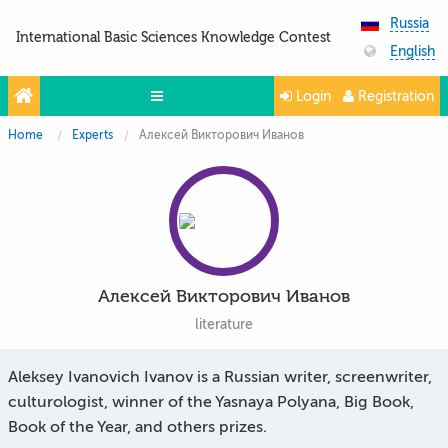
Russia
International Basic Sciences Knowledge Contest
English
Login
Registration
Home
Experts
Алексей Викторович Иванов
Olympiads
Projects
Partners
Contacts
Алексей Викторович Иванов
Photo & Video
literature
Media About Us
Aleksey Ivanovich Ivanov is a Russian writer, screenwriter,
Questions and answers
culturologist, winner of the Yasnaya Polyana, Big Book,
Book of the Year, and others prizes.