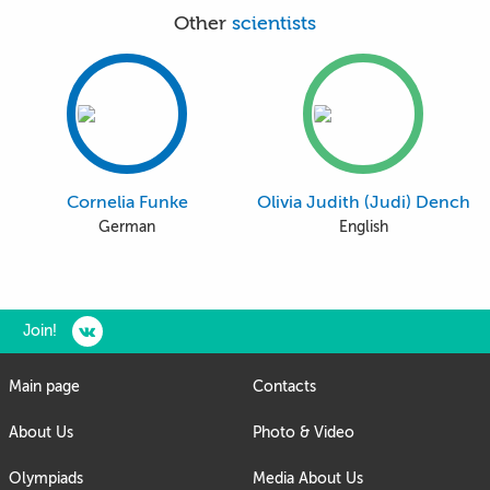
Other
scientists
Cornelia Funke
Olivia Judith (Judi) Dench
German
English
Join!
Main page
Contacts
About Us
Photo & Video
Olympiads
Media About Us