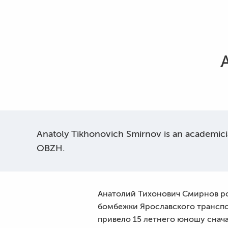
Anatoly Tikhonovich Smirnov is an academicia
OBZH.
Анатолий Тихонович Смирнов род
бомбежки Ярославского транспо
привело 15 летнего юношу снача