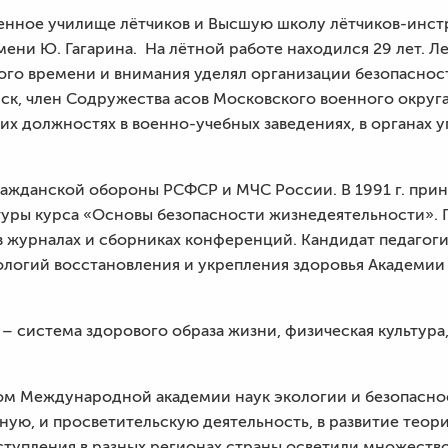
енное училище лётчиков и Высшую школу лётчиков-инструк
и Ю. Гагарина. На лётной работе находился 29 лет. Лет
ого времени и внимания уделял организации безопасност
эск, член Содружества асов Московского военного округ
их должностях в военно-учебных заведениях, в органах
ажданской обороны РСФСР и МЧС России. В 1991 г. прин
туры курса «Основы безопасности жизнедеятельности». 
в журналах и сборниках конференций. Кандидат педагоги
ологий восстановления и укрепления здоровья Академи
 – система здорового образа жизни, физическая культура
ом Международной академии наук экологии и безопасно
ную, и просветительскую деятельность, в развитие теор
ступления в разных регионах страны осветили множество