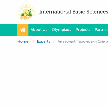
International Basic Scienc
About Us
Olympiads
Projects
Partner
Home
Experts
Анатолий Тихонович Сми