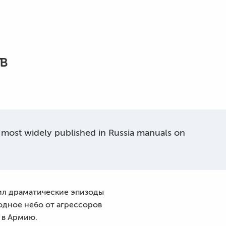
в
e most widely published in Russia manuals on
жил драматические эпизоды
одное небо от агрессоров
 в Армию.