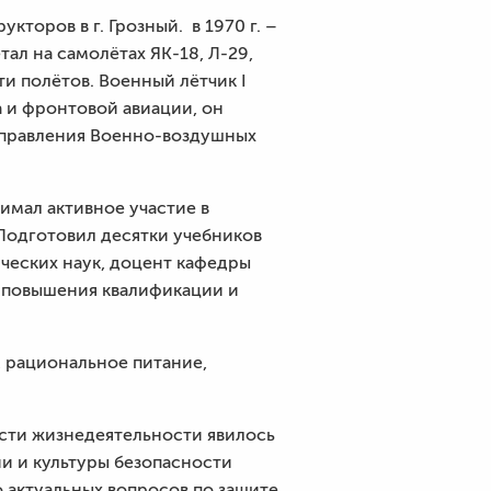
торов в г. Грозный. в 1970 г. –
ал на самолётах ЯК-18, Л-29,
и полётов. Военный лётчик I
а и фронтовой авиации, он
 управления Военно-воздушных
имал активное участие в
Подготовил десятки учебников
ческих наук, доцент кафедры
и повышения квалификации и
, рациональное питание,
сти жизнедеятельности явилось
ии и культуры безопасности
 актуальных вопросов по защите