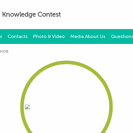
es Knowledge Contest
s
Contacts
Photo & Video
Media About Us
Questions
рнов