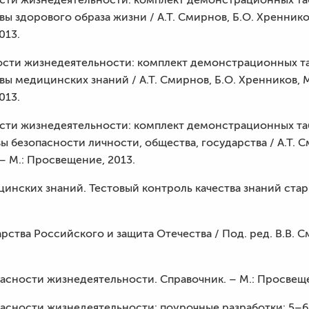
ы здорового образа жизни / А.Т. Смирнов, Б.О. Хренников,
013.
ности жизнедеятельности: комплект демонстрационных 
ы медицинских знаний / А.Т. Смирнов, Б.О. Хренников, М.
013.
ости жизнедеятельности: комплект демонстрационных т
 безопасности личности, общества, государства / А.Т. С
 – М.: Просвещение, 2013.
цинских знаний. Тестовый контроль качества знаний ста
арства Российского и защита Отечества / Под. ред. В.В. 
пасности жизнедеятельности. Справочник. – М.: Просвеще
пасности жизнедеятельности: поурочные разработки: 5–6 к