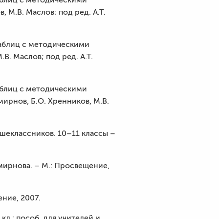
 М.В. Маслов; под ред. А.Т.
таблиц с методическими
В. Маслов; под ред. А.Т.
аблиц с методическими
мирнов, Б.О. Хренников, М.В.
ршеклассников. 10–11 классы –
Смирнова. – М.: Просвещение,
ние, 2007.
л.: пособ. для учителей и