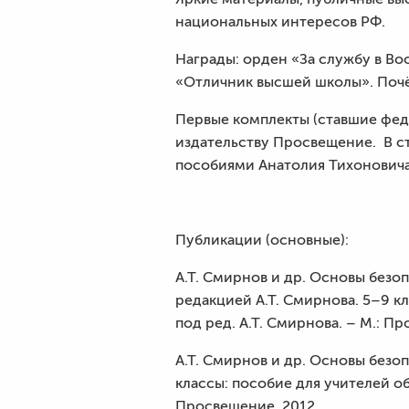
национальных интересов РФ.
Награды: орден «За службу в Во
«Отличник высшей школы». Почё
Первые комплекты (ставшие феде
издательству Просвещение. В ст
пособиями Анатолия Тихоновича
Публикации (основные):
А.Т. Смирнов и др. Основы без
редакцией А.Т. Смирнова. 5–9 кл
под ред. А.Т. Смирнова. – М.: П
А.Т. Смирнов и др. Основы без
классы: пособие для учителей об
Просвещение, 2012.