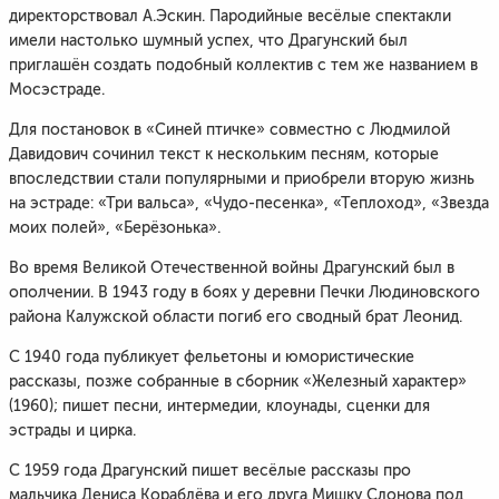
директорствовал А.Эскин. Пародийные весёлые спектакли
имели настолько шумный успех, что Драгунский был
приглашён создать подобный коллектив с тем же названием в
Мосэстраде.
Для постановок в «Синей птичке» совместно с Людмилой
Давидович сочинил текст к нескольким песням, которые
впоследствии стали популярными и приобрели вторую жизнь
на эстраде: «Три вальса», «Чудо-песенка», «Теплоход», «Звезда
моих полей», «Берёзонька».
Во время Великой Отечественной войны Драгунский был в
ополчении. В 1943 году в боях у деревни Печки Людиновского
района Калужской области погиб его сводный брат Леонид.
С 1940 года публикует фельетоны и юмористические
рассказы, позже собранные в сборник «Железный характер»
(1960); пишет песни, интермедии, клоунады, сценки для
эстрады и цирка.
С 1959 года Драгунский пишет весёлые рассказы про
мальчика Дениса Кораблёва и его друга Мишку Слонова под