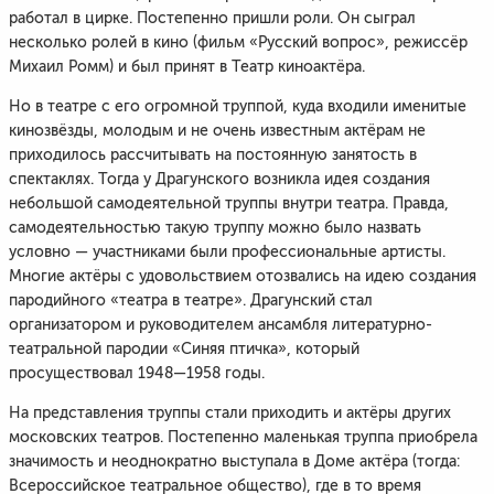
работал в цирке. Постепенно пришли роли. Он сыграл
несколько ролей в кино (фильм «Русский вопрос», режиссёр
Михаил Ромм) и был принят в Театр киноактёра.
Но в театре с его огромной труппой, куда входили именитые
кинозвёзды, молодым и не очень известным актёрам не
приходилось рассчитывать на постоянную занятость в
спектаклях. Тогда у Драгунского возникла идея создания
небольшой самодеятельной труппы внутри театра. Правда,
самодеятельностью такую труппу можно было назвать
условно — участниками были профессиональные артисты.
Многие актёры с удовольствием отозвались на идею создания
пародийного «театра в театре». Драгунский стал
организатором и руководителем ансамбля литературно-
театральной пародии «Синяя птичка», который
просуществовал 1948—1958 годы.
На представления труппы стали приходить и актёры других
московских театров. Постепенно маленькая труппа приобрела
значимость и неоднократно выступала в Доме актёра (тогда:
Всероссийское театральное общество), где в то время