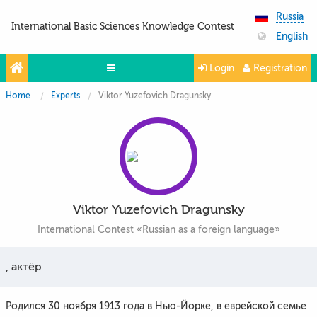
Russia
International Basic Sciences Knowledge Contest
English
Login
Registration
Home
Experts
Viktor Yuzefovich Dragunsky
Olympiads
Projects
Partners
Contacts
Viktor Yuzefovich Dragunsky
Photo & Video
International Contest «Russian as a foreign language»
Media About Us
, актёр
Questions and answers
Родился 30 ноября 1913 года в Нью-Йорке, в еврейской семье