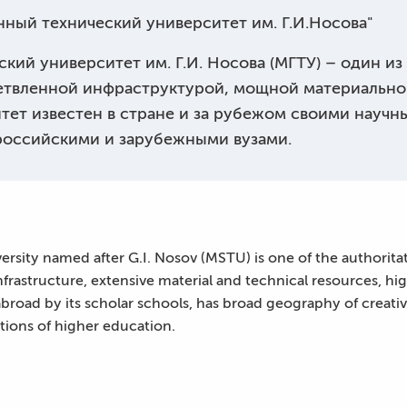
ный технический университет им. Г.И.Носова"
кий университет им. Г.И. Носова (МГТУ) – один 
ветвленной инфраструктурой, мощной материально
тет известен в стране и за рубежом своими науч
 российскими и зарубежными вузами.
rsity named after G.I. Nosov (MSTU) is one of the authoritat
infrastructure, extensive material and technical resources, hig
broad by its scholar schools, has broad geography of creative
utions of higher education.