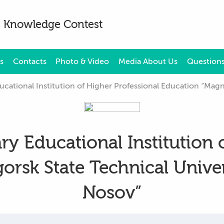
es Knowledge Contest
s
Contacts
Photo & Video
Media About Us
Questions
tional Institution of Higher Professional Education “Magnitogors
ry Educational Institution 
rsk State Technical Univer
Nosov”