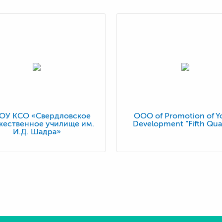
ПОУ КСО «Свердловское
OOO of Promotion of Y
жественное училище им.
Development “Fifth Qua
И.Д. Шадра»