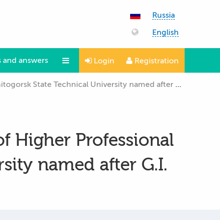
Russia
English
 and answers
Login
Registration
k State Technical University named after G.I. Nosov”
Questions and answers
of Higher Professional
sity named after G.I.