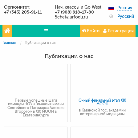
Оргкомитет:
Нач. классы и Go West:
Россия
+7 (343) 205-91-11
+7 (908) 918-17-80
Русский
5chet@urfodu.ru
Войти
Регистрация
Главная
Публикации о нас
Олимпиады
Публикации о нас
Проекты
Партнёры
Контакты
Фото и видео
Первые успешные шаги
Очный финальный этап XIX
команды ЧОУ «Гимназия имени
МООН
Публикации о нас
Святейшего Патриарха Алексия
в Казанской гос. академии
Второго» в XIX МООН в
ветеринарной медицины
Екатеринбурге
Вопросы и ответы