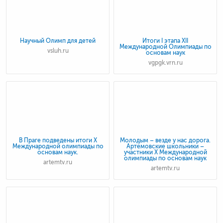
Научный Олимп для детей
Итоги I этапа XII
Международной Олимпиады по
vsluh.ru
основам наук
vgpgk.vrn.ru
В Праге подведены итоги X
Молодым – везде у нас дорога.
Международной олимпиады по
Артёмовские школьники –
основам наук.
участники X Международной
олимпиады по основам наук
artemtv.ru
artemtv.ru