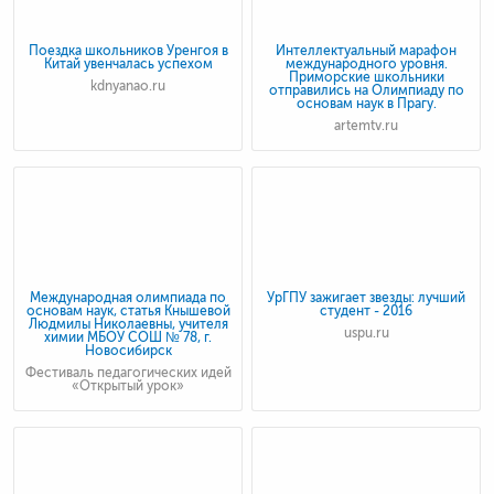
Поездка школьников Уренгоя в
Интеллектуальный марафон
Китай увенчалась успехом
международного уровня.
Приморские школьники
kdnyanao.ru
отправились на Олимпиаду по
основам наук в Прагу.
artemtv.ru
Международная олимпиада по
УрГПУ зажигает звезды: лучший
основам наук, статья Кнышевой
студент - 2016
Людмилы Николаевны, учителя
uspu.ru
химии МБОУ СОШ № 78, г.
Новосибирск
Фестиваль педагогических идей
«Открытый урок»