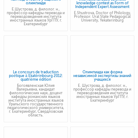
олимпиаде
knowledge contest as Form of
Independent Expert Assessment
Е.Шустрова, д. филолог. н.,
профессор кафедры перевода и
E.Shustrova, Doctor of Philology,
переводоведения института
Professor. Ural State Pedagogical
иностранных языков УрГПУ, г.
University, Yekaterinburg
Екатеринбург
Le concours de traduction
Олимпиада как форма
poétique à Ekatérinbourg 2012:
независимой экспертизы знаний
quatrième édition
учащихся
Богоявленская Юлия
Е. Шустрова, д. филолог. н.,
Валерьевна, кандидат
профессор кафедры перевода и
филологических наук, доцент
переводоведения института
кафедры романских языков
иностранных языков УрГПУ, г.
института иностранных языков
Екатеринбург
Уральского государственного
педагогического университета,
г. Екатеринбург, Свердловская
область.