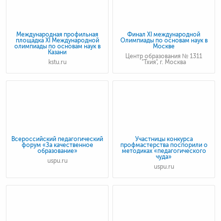
Международная профильная
Финал XI международной
площадка XI Международной
Олимпиады по основам наук в
олимпиады по основам наук в
Москве
Казани
Центр образования № 1311
kstu.ru
"Тхия", г. Москва
Всероссийский педагогический
Участницы конкурса
форум «За качественное
профмастерства поспорили о
образование»
методиках «педагогического
чуда»
uspu.ru
uspu.ru