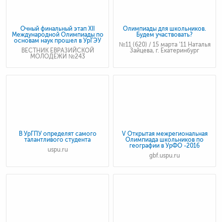
Очный финальный этап XII
Олимпиады для школьников.
Международной Олимпиады по
Будем участвовать?
основам наук прошел в УрГЭУ
№11 (620) / 15 марта ‘11 Наталья
ВЕСТНИК ЕВРАЗИЙСКОЙ
Зайцева, г. Екатеринбург
МОЛОДЕЖИ №243
В УрГПУ определят самого
V Открытая межрегиональная
талантливого студента
Олимпиада школьников по
географии в УрФО -2016
uspu.ru
gbf.uspu.ru