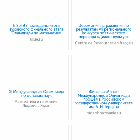
В УрГЭУ подведены итоги
Церемония награждения по
вузовского финального этапа
результатам VII регионального
Олимпиады по математике
конкурса поэтического
перевода «Диалог культур»
usue.ru
Centre de Ressources en français
XI Международная Олимпиада
Финальный этап
по основам наук
Международной Олимпиады
прошел в Российском
Математика и гармония.
государственном университете
Людмила Яздан
им. А. И. Герцена
moeobrazovanie.ru