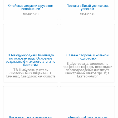
Китайские девушки в русском
Поездка в Китай увенчалась
исполнении
успехом
trk-luch.ru
trk-luch.ru
IX Международная Олимпиада
Слабые стороны школьной
по основам наук. Основные
подготовки
результаты финального этапа по
Е.Шустрова, д. филолог. н.,
биологии.
профессор кафедры перевода и
Т.В. Шабурова, учитель
переводоведения института
биологии МОУ Лицей № 6 г.
иностранных языков УрГПУ, г.
Качканар, Свердловская область
Екатеринбург
Как подготовить учащихся к
International basic sciences