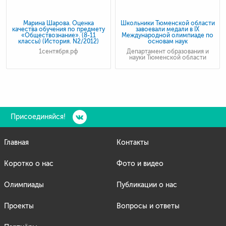
Марина Шарова. Оценка
Школьники Тюменской области
качества обучения по предмету
завоевали медали в IX
«Обществознание». (8-11
Международной олимпиаде по
классы) (История. N2/2012)
основам наук
1сентября.рф
Департамент образования и
науки Тюменской области
Присоединяйся!
Главная
Контакты
Коротко о нас
Фото и видео
Олимпиады
Публикации о нас
Проекты
Вопросы и ответы