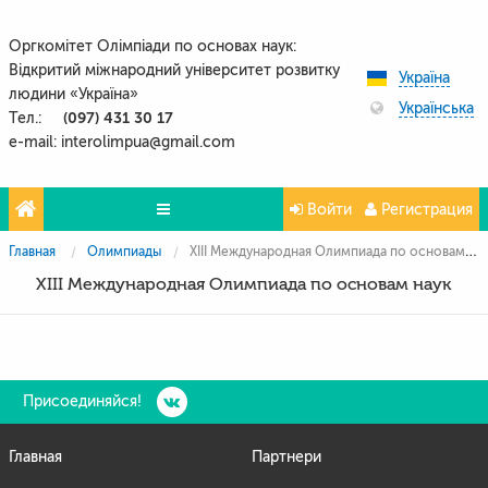
Оргкомітет Олімпіади по основах наук:
Відкритий міжнародний університет розвитку
Україна
людини «Україна»
Українська
(097) 431 30 17
Тел.:
e-mail: interolimpua@gmail.com
Войти
Регистрация
Главная
Олимпиады
XIII Международная Олимпиада по основам наук
Проекти
XIII Международная Олимпиада по основам наук
Партнери
Контакти
Фото и видео
Присоединяйся!
Главная
Партнери