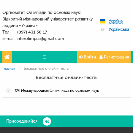
Оргкомітет Олімпіади по основах наук:
Відкритий міжнародний університет розвитку
Україна
людини «Україна»
Українська
(097) 431 30 17
Тел.:
e-mail: interolimpua@gmail.com
Войти
Регистрация
Главная
Бесплатные онлайн-тесты
Проекти
Бесплатные онлайн-тесты
Партнери
XVI Международная Олимпиада по основам наук
Контакти
Фото и видео
Присоединяйся!