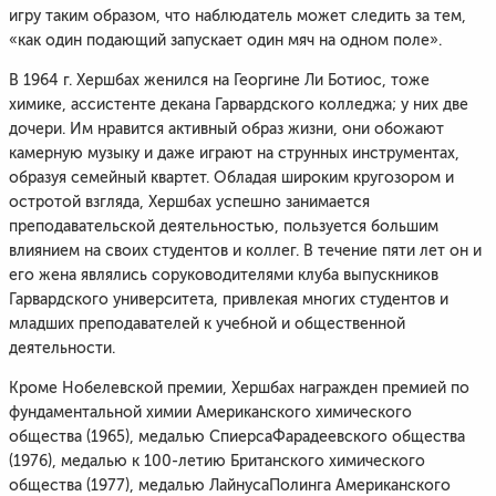
игру таким образом, что наблюдатель может следить за тем,
«как один подающий запускает один мяч на одном поле».
В 1964 г. Хершбах женился на Георгине Ли Ботиос, тоже
химике, ассистенте декана Гарвардского колледжа; у них две
дочери. Им нравится активный образ жизни, они обожают
камерную музыку и даже играют на струнных инструментах,
образуя семейный квартет. Обладая широким кругозором и
остротой взгляда, Хершбах успешно занимается
преподавательской деятельностью, пользуется большим
влиянием на своих студентов и коллег. В течение пяти лет он и
его жена являлись соруководителями клуба выпускников
Гарвардского университета, привлекая многих студентов и
младших преподавателей к учебной и общественной
деятельности.
Кроме Нобелевской премии, Хершбах награжден премией по
фундаментальной химии Американского химического
общества (1965), медалью СпиерсаФарадеевского общества
(1976), медалью к 100-летию Британского химического
общества (1977), медалью ЛайнусаПолинга Американского