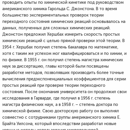
проводить опыты по химической кинетике под руководством
американского химика Гарольда С. Джонстона. В то время
большинство экспериментальных проверок теории
переходного состояния химических реакций основывалось на
данных, полученных для сложных химических реакций.
Джонстон предложил Хершбах измерить скорость простых
химических реакций с целью прямой проверки этой теории. В
1954 г. Хершбах получил степень бакалавра по математике,
хотя с таким же успехом мог квалифицироваться и по химии, и
по физике. В 1955 г. он получил степень магистра химических
наук за диссертацию, главы которой были посвящены
разработке методов, позволявших производить более точные
вычисления предэкспоненциальных коэффициентов для серии
простых реакций при проверке теории переходного
состояния. После окончания университета он продолжил свои
исследования в Гарварде, где получил в 1956 г. степень
магистра физических наук, а в 1958 г. – степень доктора по
химической физике. Свою докторскую работу он выполнял
совместно с сотрудниками группы американского химика Е.
Брайта Уилсона, который впоследствии разработал новые