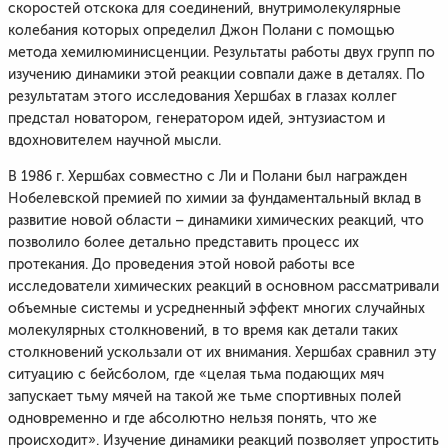
скоростей отскока для соединений, внутримолекулярные
колебания которых определил Джон Полани с помощью
метода хемилюминисценции. Результаты работы двух групп по
изучению динамики этой реакции совпали даже в деталях. По
результатам этого исследования Хершбах в глазах коллег
предстал новатором, генератором идей, энтузиастом и
вдохновителем научной мысли.
В 1986 г. Хершбах совместно с Ли и Полани был награжден
Нобелевской премией по химии за фундаментальный вклад в
развитие новой области – динамики химических реакций, что
позволило более детально представить процесс их
протекания. До проведения этой новой работы все
исследователи химических реакций в основном рассматривали
объемные системы и усредненный эффект многих случайных
молекулярных столкновений, в то время как детали таких
столкновений ускользали от их внимания. Хершбах сравнил эту
ситуацию с бейсболом, где «целая тьма подающих мяч
запускает тьму мячей на такой же тьме спортивных полей
одновременно и где абсолютно нельзя понять, что же
происходит». Изучение динамики реакций позволяет упростить