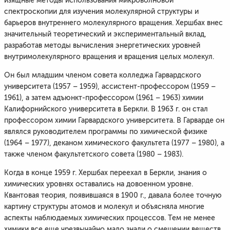
изящные методы использования микроволновой
спектроскопии для изучения молекулярной структуры и
барьеров внутреннего молекулярного вращения. Хершбах внес
значительный теоретический и экспериментальный вклад,
разработав методы вычисления энергетических уровней
внутримолекулярного вращения и вращения целых молекул.
Он был младшим членом совета колледжа Гарвардского
университета (1957 – 1959), ассистент-профессором (1959 –
1961), а затем адъюнкт-профессором (1961 – 1963) химии
Калифорнийского университета в Беркли. В 1963 г. он стал
профессором химии Гарвардского университета. В Гарварде он
являлся руководителем программы по химической физике
(1964 – 1977), деканом химического факультета (1977 – 1980), а
также членом факультетского совета (1980 – 1983).
Когда в конце 1959 г. Хершбах переехал в Беркли, знания о
химических уровнях оставались на довоенном уровне.
Квантовая теория, появившаяся в 1900 г., давала более точную
картину структуры атомов и молекул и объясняла многие
аспекты наблюдаемых химических процессов. Тем не менее
химики все еще чрезвычайно мало знали о смешении веществ,