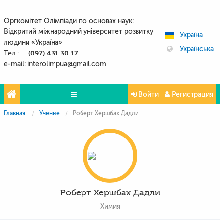
Оргкомітет Олімпіади по основах наук:
Відкритий міжнародний університет розвитку
Україна
людини «Україна»
Українська
(097) 431 30 17
Тел.:
e-mail: interolimpua@gmail.com
Войти
Регистрация
Главная
Учёные
Роберт Хершбах Дадли
Проекти
Партнери
Контакти
Фото и видео
Роберт Хершбах Дадли
Химия