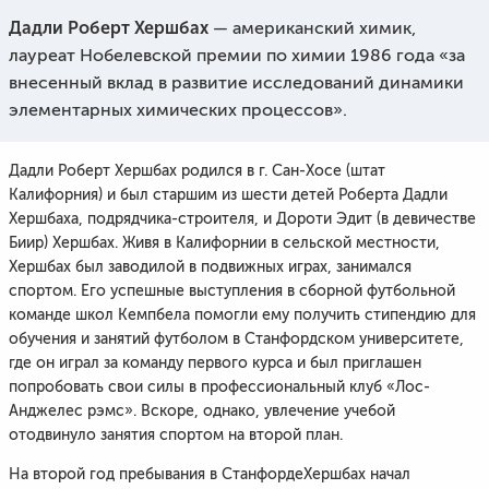
Дадли Роберт Хершбах
— американский химик,
лауреат Нобелевской премии по химии 1986 года «за
внесенный вклад в развитие исследований динамики
элементарных химических процессов».
Дадли Роберт Хершбах родился в г. Сан-Хосе (штат
Калифорния) и был старшим из шести детей Роберта Дадли
Хершбаха, подрядчика-строителя, и Дороти Эдит (в девичестве
Биир) Хершбах. Живя в Калифорнии в сельской местности,
Хершбах был заводилой в подвижных играх, занимался
спортом. Его успешные выступления в сборной футбольной
команде школ Кемпбела помогли ему получить стипендию для
обучения и занятий футболом в Станфордском университете,
где он играл за команду первого курса и был приглашен
попробовать свои силы в профессиональный клуб «Лос-
Анджелес рэмс». Вскоре, однако, увлечение учебой
отодвинуло занятия спортом на второй план.
На второй год пребывания в СтанфордеХершбах начал