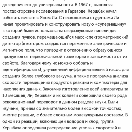
доведения его до универсальности. В 1967 г., выполняя
постдокторские исследования в Гарварде, Хершбах начал
работать вместе с Яном Ли. С несколькими студентами Ли
начал проектировать и конструировать новую «супермашину»,
в которой были использованы сверхзвуковые нипели для
создания пучков, перемещающийся масс-спектрометрический
детектор (в котором создаются переменные электрическое и
магнитное поля, что приводит к отклонению образующихся
продуктов от первоначальной траектории в зависимости от их
свойств, благодаря чему их можно собрать и
идентифицировать), улучшенный дифференциальный насос для
создания более глубокого вакуума, а также программа анализа
скорости перемещения продуктов реакции и компьютеры для
накопления данных. Закончив изготовление всей аппаратуры за
10 месяцев, Ли, Хершбах и их коллеги совершили своего рода
революционный переворот в данном разделе науки. Были
изучены, причем со значительно более высокой точностью,
многие реакции, с более сложным молекулярным составом. В
одной из реакций, включающей водород и хлор, группа
Хершбаха определила распределение угловых скоростей и