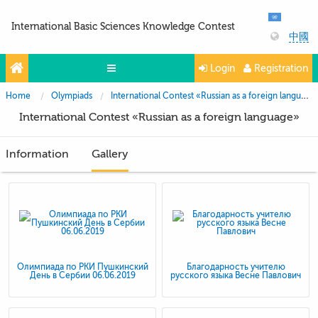
International Basic Sciences Knowledge Contest
中國
Login
Registration
Home
Olympiads
International Contest «Russian as a foreign language»
Olympiads
International Contest «Russian as a foreign language»
Projects
Information
Gallery
Partners
Contacts
Photo & Video
Олимпиада по РКИ Пушкинский
Благодарность учителю
День в Сербии 06.06.2019
русского языка Весне Павлович