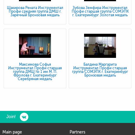
Шакирова Рената Инструментал
Зубова Земфира Инструментал
Профи средняя группа ДМШ г.
Профи старшая группа СОМЭПК
Заречный Бронзовая медаль
г. Екатеринбург Золотая медаль
Максимова Софья
Балдина Маргарита
Инструментал Профи старшая
Инструментал Профи старшая
группа ДМШ № 1 им М. П.
группа СОМЭПК г. Екатеринбург
Фролова г. Екатеринбург
Бронзовая медаль
Серебряная медаль
Join!
Main page
Partners