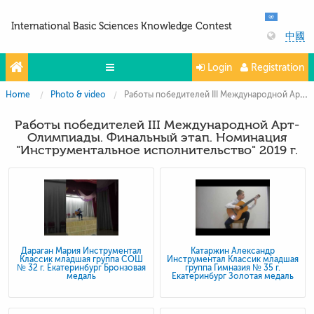
International Basic Sciences Knowledge Contest
中國
Login
Registration
Home
Photo & video
Работы победителей III Международной Арт-Олимпиады. Финальный этап. Номинация "Инструментальное исполнительство" 2019 г.
Olympiads
Работы победителей III Международной Арт-
Projects
Олимпиады. Финальный этап. Номинация
"Инструментальное исполнительство" 2019 г.
Partners
Contacts
Photo & Video
Дараган Мария Инструментал
Катаржин Александр
Классик младшая группа СОШ
Инструментал Классик младшая
№ 32 г. Екатеринбург Бронзовая
группа Гимназия № 35 г.
медаль
Екатеринбург Золотая медаль