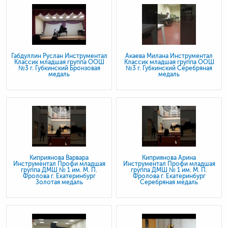
Габдуллин Руслан Инструментал
Акаева Милана Инструментал
Классик младшая группа ООШ
Классик младшая группа ООШ
№3 г. Губкинский Бронзовая
№3 г. Губкинский Серебряная
медаль
медаль
Киприянова Варвара
Киприянова Арина
Инструментал Профи младшая
Инструментал Профи младшая
группа ДМШ № 1 им. М. П.
группа ДМШ № 1 им. М. П.
Фролова г. Екатеринбург
Фролова г. Екатеринбург
Золотая медаль
Серебряная медаль