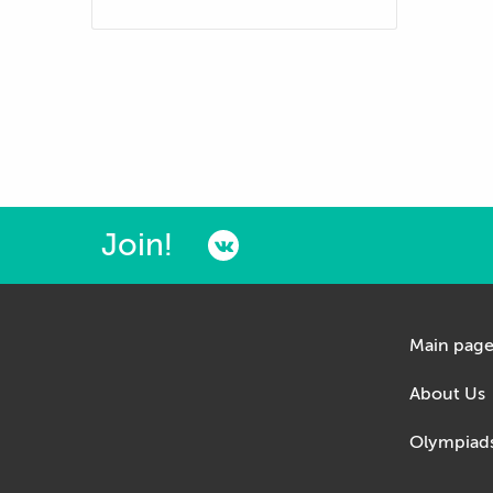
Join!
Main pag
About Us
Olympiad