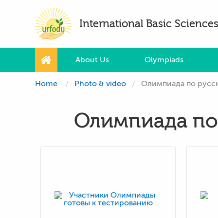
International Basic Scienc
About Us
Olympiads
Home
Photo & video
Олимпиада по русск
Олимпиада по 