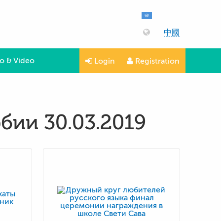
中國
o & Video
Login
Registration
бии 30.03.2019