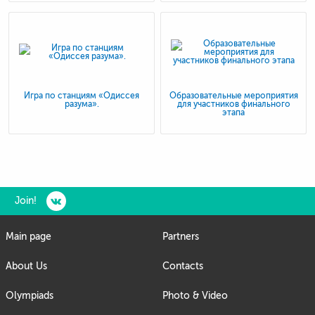
Игра по станциям «Одиссея
Образовательные мероприятия
разума».
для участников финального
этапа
Join!
Main page
Partners
About Us
Contacts
Olympiads
Photo & Video