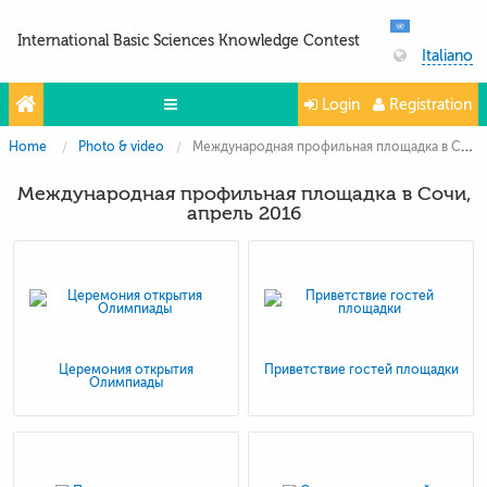
International Basic Sciences Knowledge Contest
Italiano
Login
Registration
Home
Photo & video
Международная профильная площадка в Сочи, апрель 2016
Olympiads
Международная профильная площадка в Сочи,
Projects
апрель 2016
Partners
Contacts
Photo & Video
Церемония открытия
Приветствие гостей площадки
Олимпиады