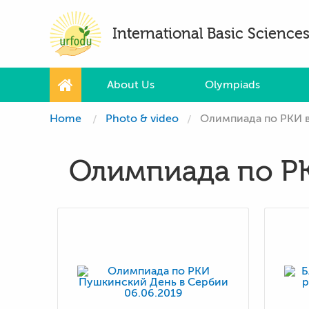
International Basic Scienc
About Us
Olympiads
Home
Photo & video
Олимпиада по РКИ в
Олимпиада по РК