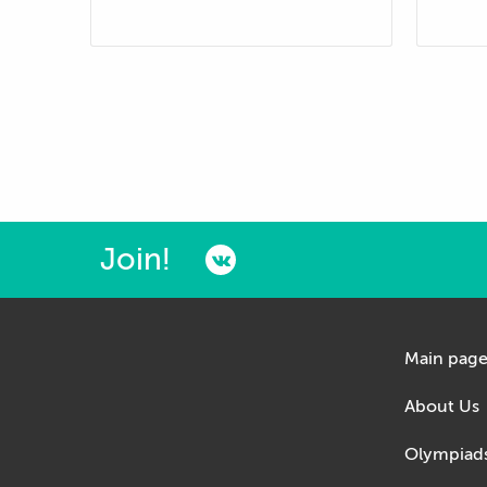
Join!
Main pag
About Us
Olympiad