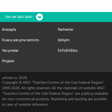
Sen de katıl bize!
Anasayfa
Partnerler
Kısaca yarışma tanıtımı
İletişim
Yarışmalar
FoTo&ViDeo
Projeler
urfodu.ru, 2026.
Copyright © ANO “Teachers’Centre of the Ural Federal Region”,
1999-2026. All rights reserved. All the materials of website ANO
“Teachers’Centre of the Ural Federal Region” are publicly available
for non-commercial purpose. Reprinting and quoting are possible
in case of website reference.