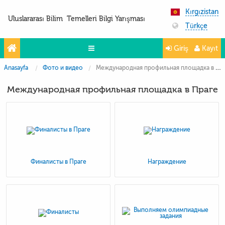
Kırgızistan
Uluslararası Bilim Temelleri Bilgi Yarışması
Türkçe
Giriş
Kayıt
Anasayfa
Фото и видео
Международная профильная площадка в Праге
Yarışmalar
Международная профильная площадка в Праге
Projeler
Partnerler
İletişim
FoTo&ViDeo
Финалисты в Праге
Награждение