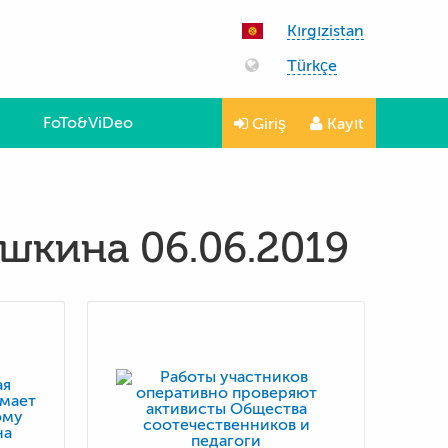
Kırgızistan
Türkçe
FoTo&ViDeo
Giriş
Kayıt
шкина 06.06.2019