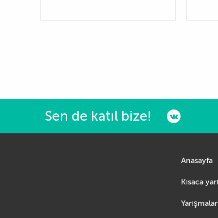
Sen de katıl bize!
Anasayfa
Yarışmalar