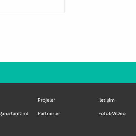
Projeler
İletişim
Kısaca yarışma tanıtımı
Partnerler
FoTo&ViDeo