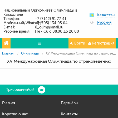
Национальный Оргкомитет Олимпиады в
Казахстане
Казахстан
Телефон:
+7 (7142) 91 77 41
Русский
Мобильный/WhatsApp:
+7 (705) 134 05 04
E-mail:
8_olimp@mail.ru
Рабочее время:
Пн - Сб с 08.00 до 20.00
Войти
Регистрация
Главная
Олимпиады
XV Международная Олимпиада по страноведению
Олимпиады
XV Международная Олимпиада по страноведению
Проекты
Партнёры
Контакты
Присоединяйся!
Фото и видео
Главная
Партнёры
Коротко о нас
Контакты