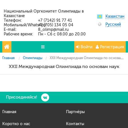
Национальный Оргкомитет Олимпиады в
Казахстане
Казахстан
Телефон:
+7 (7142) 91 77 41
Русский
Мобильный/WhatsApp:
+7 (705) 134 05 04
E-mail:
8_olimp@mail.ru
Рабочее время:
Пн - Сб с 08.00 до 20.00
Войти
Регистрация
Главная
Олимпиады
XXII Международная Олимпиада по основам наук
Олимпиады
XXII Международная Олимпиада по основам наук
Проекты
Партнёры
Контакты
Присоединяйся!
Фото и видео
Главная
Партнёры
Коротко о нас
Контакты