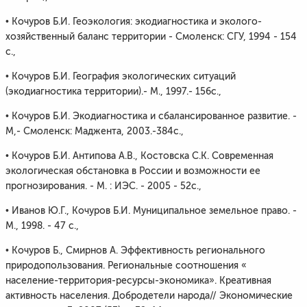
• Кочуров Б.И. Геоэкология: экодиагностика и эколого-
хозяйственный баланс территории - Смоленск: СГУ, 1994 - 154
с.,
• Кочуров Б.И. География экологических ситуаций
(экодиагностика территории).- М., 1997.- 156с.,
• Кочуров Б.И. Экодиагностика и сбалансированное развитие. -
М,- Смоленск: Маджента, 2003.-384с.,
• Кочуров Б.И. Антипова А.В., Костовска С.К. Современная
экологическая обстановка в России и возможности ее
прогнозирования. - М. : ИЭС. - 2005 - 52с.,
• Иванов Ю.Г., Кочуров Б.И. Муниципальное земельное право. -
М., 1998. - 47 с.,
• Кочуров Б., Смирнов А. Эффективность регионального
природопользования. Региональные соотношения «
население-территория-ресурсы-экономика». Креативная
активность населения. Добродетели народа// Экономические