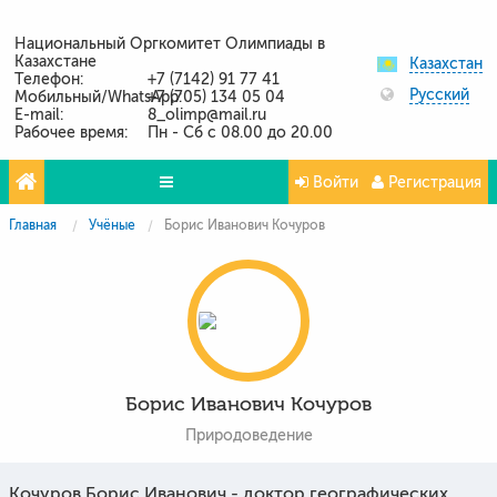
Национальный Оргкомитет Олимпиады в
Казахстане
Казахстан
Телефон:
+7 (7142) 91 77 41
Русский
Мобильный/WhatsApp:
+7 (705) 134 05 04
E-mail:
8_olimp@mail.ru
Рабочее время:
Пн - Сб с 08.00 до 20.00
Войти
Регистрация
Главная
Учёные
Борис Иванович Кочуров
Олимпиады
Проекты
Партнёры
Контакты
Борис Иванович Кочуров
Фото и видео
Природоведение
Кочуров Борис Иванович - доктор географических