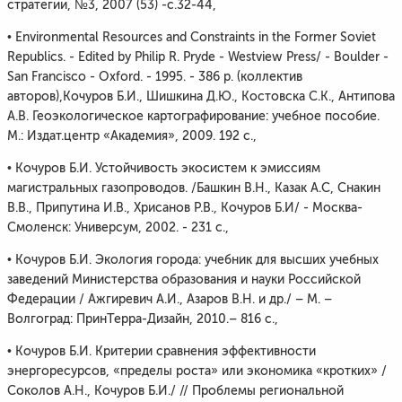
стратегии, №3, 2007 (53) -с.32-44,
• Environmental Resources and Constraints in the Former Soviet
Republics. - Edited by Philip R. Pryde - Westview Press/ - Boulder -
San Francisco - Oxford. - 1995. - 386 p. (коллектив
авторов),Кочуров Б.И., Шишкина Д.Ю., Костовска С.К., Антипова
А.В. Геоэкологическое картографирование: учебное пособие.
М.: Издат.центр «Академия», 2009. 192 с.,
• Кочуров Б.И. Устойчивость экосистем к эмиссиям
магистральных газопроводов. /Башкин В.Н., Казак А.С, Снакин
В.В., Припутина И.В., Хрисанов Р.В., Кочуров Б.И/ - Москва-
Смоленск: Универсум, 2002. - 231 с.,
• Кочуров Б.И. Экология города: учебник для высших учебных
заведений Министерства образования и науки Российской
Федерации / Ажгиревич А.И., Азаров В.Н. и др./ – М. –
Волгоград: ПринТерра-Дизайн, 2010.– 816 с.,
• Кочуров Б.И. Критерии сравнения эффективности
энергоресурсов, «пределы роста» или экономика «кротких» /
Соколов А.Н., Кочуров Б.И./ // Проблемы региональной