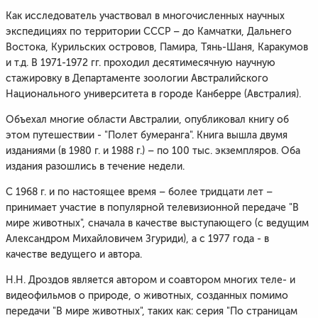
Как исследователь участвовал в многочисленных научных
экспедициях по территории СССР – до Камчатки, Дальнего
Востока, Курильских островов, Памира, Тянь-Шаня, Каракумов
и т.д. В 1971-1972 гг. проходил десятимесячную научную
стажировку в Департаменте зоологии Австралийского
Национального университета в городе Канберре (Австралия).
Объехал многие области Австралии, опубликовал книгу об
этом путешествии - "Полет бумеранга". Книга вышла двумя
изданиями (в 1980 г. и 1988 г.) – по 100 тыс. экземпляров. Оба
издания разошлись в течение недели.
С 1968 г. и по настоящее время – более тридцати лет –
принимает участие в популярной телевизионной передаче "В
мире животных", сначала в качестве выступающего (с ведущим
Александром Михайловичем Згуриди), а с 1977 года - в
качестве ведущего и автора.
Н.Н. Дроздов является автором и соавтором многих теле- и
видеофильмов о природе, о животных, созданных помимо
передачи "В мире животных", таких как: серия "По страницам