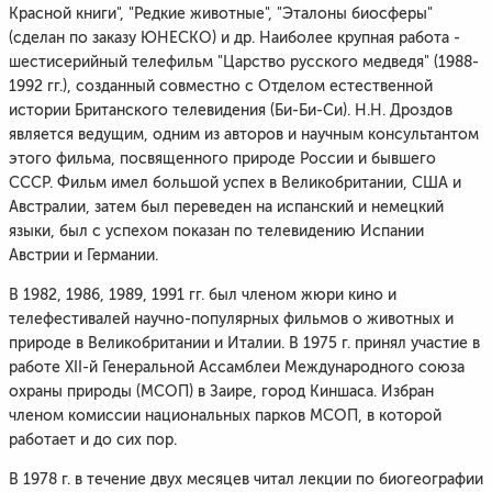
Красной книги", "Редкие животные", "Эталоны биосферы"
(сделан по заказу ЮНЕСКО) и др. Наиболее крупная работа -
шестисерийный телефильм "Царство русского медведя" (1988-
1992 гг.), созданный совместно с Отделом естественной
истории Британского телевидения (Би-Би-Си). Н.Н. Дроздов
является ведущим, одним из авторов и научным консультантом
этого фильма, посвященного природе России и бывшего
СССР. Фильм имел большой успех в Великобритании, США и
Австралии, затем был переведен на испанский и немецкий
языки, был с успехом показан по телевидению Испании
Австрии и Германии.
В 1982, 1986, 1989, 1991 гг. был членом жюри кино и
телефестивалей научно-популярных фильмов о животных и
природе в Великобритании и Италии. В 1975 г. принял участие в
работе ХII-й Генеральной Ассамблеи Международного союза
охраны природы (МСОП) в Заире, город Киншаса. Избран
членом комиссии национальных парков МСОП, в которой
работает и до сих пор.
В 1978 г. в течение двух месяцев читал лекции по биогеографии