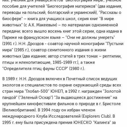
них: учебник для университетов "Биогеография мира", учебное
пособие для учителей "Биогеография материков" (два издания,
переводы на польский, болгарский и украинский), "Рассказы о
биосфере" – книга для учащихся школ, серия книг "В мире
животных" (с А.К. Макеевым) – по материалам одноименной
передачи; всего вышло восемь книг этой серии, одна издана в
Париже на французском языке – "Они не должны умереть"
(1991 г.). Н.Н. Дроздов - соавтор научной монографии "Пустыни
мира" (1985 г.), соавтор семитомного издания о жизни
животных (два издания; автор статей в трех томах – рептилии,
птицы и млекопитающие, 1985-1989 гг.), а также
"Определителя птиц фауны СССР" (1980 г.).
В 1989 г. Н.Н. Дроздов включен в Почетный список ведущих
экологов и специалистов по охране окружающей среды всех
стран мира "Глобал-500" ЮНЕП, в 1992 г. награжден "Золотой
пандой" ("Зеленый Оскар") "За выдающееся достижение" на
крупнейшем кинофестивале фильмов о природе в г. Бристоле
(Великобритания). В 1994 году он избран членом
международного Клуба Исследователей (Explorers Club). В
1995 г. ему была присуждена премия ЮНЕСКО "Калинга" за