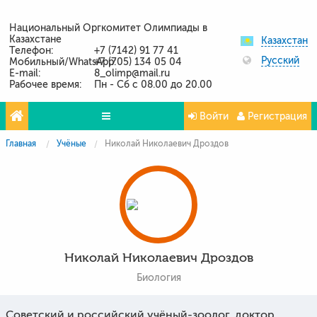
Национальный Оргкомитет Олимпиады в
Казахстане
Казахстан
Телефон:
+7 (7142) 91 77 41
Русский
Мобильный/WhatsApp:
+7 (705) 134 05 04
E-mail:
8_olimp@mail.ru
Рабочее время:
Пн - Сб с 08.00 до 20.00
Войти
Регистрация
Главная
Учёные
Николай Николаевич Дроздов
Олимпиады
Проекты
Партнёры
Контакты
Николай Николаевич Дроздов
Фото и видео
Биология
Советский и российский учёный-зоолог, доктор