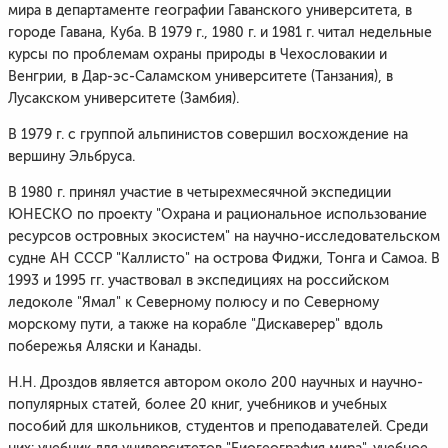
мира в департаменте географии Гаванского университета, в
городе Гавана, Куба. В 1979 г., 1980 г. и 1981 г. читал недельные
курсы по проблемам охраны природы в Чехословакии и
Венгрии, в Дар-эс-Саламском университете (Танзания), в
Лусакском университете (Замбия).
В 1979 г. с группой альпинистов совершил восхождение на
вершину Эльбруса.
В 1980 г. принял участие в четырехмесячной экспедиции
ЮНЕСКО по проекту "Охрана и рациональное использование
ресурсов островных экосистем" на научно-исследовательском
судне АН СССР "Каллисто" на острова Фиджи, Тонга и Самоа. В
1993 и 1995 гг. участвовал в экспедициях на российском
ледоколе "Ямал" к Северному полюсу и по Северному
морскому пути, а также на корабле "Дискаверер" вдоль
побережья Аляски и Канады.
Н.Н. Дроздов является автором около 200 научных и научно-
популярных статей, более 20 книг, учебников и учебных
пособий для школьников, студентов и преподавателей. Среди