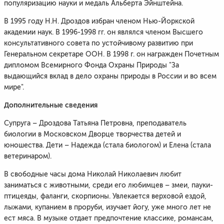
популяризацию науки и медаль Альберта Эйнштейна.
В 1995 году Н.Н. Дроздов избран членом Нью-Йоркской
академии наук. В 1996-1998 гг. он являлся членом Высшего
консультативного совета по устойчивому развитию при
Генеральном секретаре ООН. В 1998 г. он награжден Почетным
дипломом Всемирного Фонда Охраны Природы "За
выдающийся вклад в дело охраны природы в России и во всем
мире".
Дополнительные сведения
Супруга – Дроздова Татьяна Петровна, преподаватель
биологии в Московском Дворце творчества детей и
юношества. Дети – Надежда (стала биологом) и Елена (стала
ветеринаром).
В свободные часы дома Николай Николаевич любит
заниматься с животными, среди его любимцев – змеи, пауки-
птицеяды, фаланги, скорпионы. Увлекается верховой ездой,
лыжами, купанием в проруби, изучает йогу, уже много лет не
ест мяса. В музыке отдает предпочтение классике, романсам,