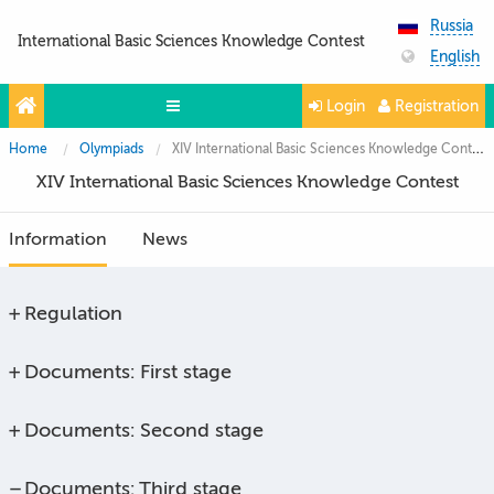
Russia
International Basic Sciences Knowledge Contest
English
Login
Registration
Home
Olympiads
XIV International Basic Sciences Knowledge Contest
Olympiads
XIV International Basic Sciences Knowledge Contest
Projects
Information
News
Partners
Contacts
Regulation
Photo & Video
Documents: First stage
Media About Us
Questions and answers
Documents: Second stage
Documents: Third stage