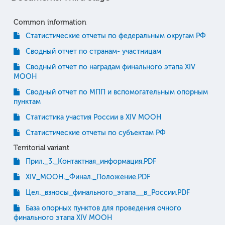
Common information
Статистические отчеты по федеральным округам РФ
Сводный отчет по странам- участницам
Сводный отчет по наградам финального этапа XIV
МООН
Сводный отчет по МПП и вспомогательным опорным
пунктам
Статистика участия России в XIV МООН
Статистические отчеты по субъектам РФ
Territorial variant
Прил._3._Контактная_информация.PDF
XIV_МООН._Финал._Положение.PDF
Цел._взносы_финального_этапа__в_России.PDF
База опорных пунктов для проведения очного
финального этапа XIV МООН