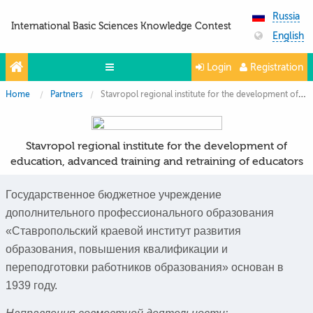
Russia
International Basic Sciences Knowledge Contest
English
Login
Registration
Home
Partners
Stavropol regional institute for the development of education, advanced training and retraining of educators
Olympiads
Projects
Stavropol regional institute for the development of
Partners
education, advanced training and retraining of educators
Contacts
Государственное бюджетное учреждение
Photo & Video
дополнительного профессионального образования
«Ставропольский краевой институт развития
Media About Us
образования, повышения квалификации и
Questions and answers
переподготовки работников образования» основан в
1939 году.