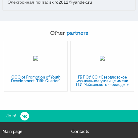
Электронная почта:
skiro2012@yandex.ru
Other
partners
OOO of Promotion of Youth
ГБ ПОУ СО «Свердловское
Development “Fifth Quarter”
музыкальное училище имени
П.И. Чайковского (колледж)»
Join!
Main page
Contacts