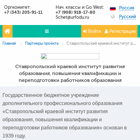
Оргкомитет:
Нач. классы и Go West:
Россия
+7 (343) 205-91-11
+7 (908) 918-17-80
Русский
5chet@urfodu.ru
Войти
Регистрация
Главная
Партнеры проекта
Ставропольский краевой институт развития образования, повышения квалификации и переподготовки работников образования
Олимпиады
Проекты
Ставропольский краевой институт развития
Партнёры
образования, повышения квалификации и
переподготовки работников образования
Контакты
Фото и видео
Государственное бюджетное учреждение
дополнительного профессионального образования
Публикации о нас
«Ставропольский краевой институт развития
Вопросы и ответы
образования, повышения квалификации и
переподготовки работников образования» основан в
1939 году.