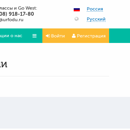
классы и Go West:
Россия
08) 918-17-80
Русский
@urfodu.ru
ции о нас
Войти
Регистрация
Вопросы и ответы
ии