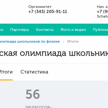
Оргкомитет:
Нач. 
+7 (343) 205-91-11
+7 (9
5chet
ты
Партнёры
Контакты
Фото и видео
Публика
олимпиада школьников по физике
Итоги
Вопросы и ответы
йская олимпиада школьни
Итоги
Статистика
56
педагогов-