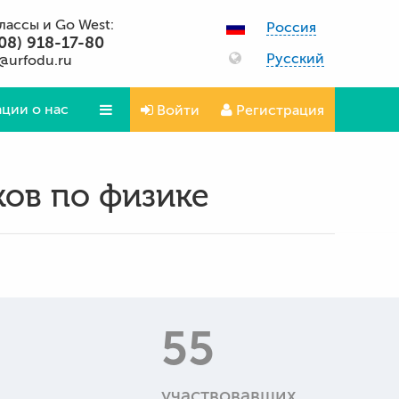
классы и Go West:
Россия
08) 918-17-80
Русский
@urfodu.ru
ции о нас
Войти
Регистрация
Вопросы и ответы
ков по физике
55
участвовавших