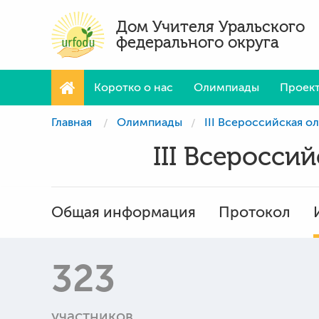
Дом Учителя Уральского
федерального округа
Коротко о нас
Олимпиады
Проек
Главная
Олимпиады
III Всероссийская 
III Всеросси
Общая информация
Протокол
323
участников