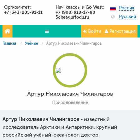
Оргкомитет:
Нач. классы и Go West:
Россия
+7 (343) 205-91-11
+7 (908) 918-17-80
Русский
5chet@urfodu.ru
Войти
Регистрация
Главная
Учёные
Артур Николаевич Чилингаров
Олимпиады
Проекты
Партнёры
Контакты
Артур Николаевич Чилингаров
Фото и видео
Природоведение
Публикации о нас
Артур Николаевич Чилингаров
Вопросы и ответы
- известный
исследователь Арктики и Антарктики, крупный
российский учёный-океанолог, доктор