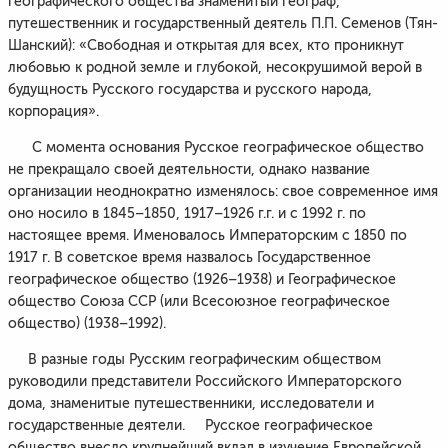
географического общества знаменитый географ,
путешественник и государственный деятель П.П. Семенов (Тян-
Шанский): «Свободная и открытая для всех, кто проникнут
любовью к родной земле и глубокой, несокрушимой верой в
будущность Русского государства и русского народа,
корпорация».
С момента основания Русское географическое общество
не прекращало своей деятельности, однако название
организации неоднократно изменялось: свое современное имя
оно носило в 1845–1850, 1917–1926 г.г. и с 1992 г. по
настоящее время. Именовалось Императорским с 1850 по
1917 г. В советское время назвалось Государственное
географическое общество (1926–1938) и Географическое
общество Союза ССР (или Всесоюзное географическое
общество) (1938–1992).
В разные годы Русским географическим обществом
руководили представители Российского Императорского
дома, знаменитые путешественники, исследователи и
государственные деятели. Русское географическое
общество внесло крупнейший вклад в изучение Европейской