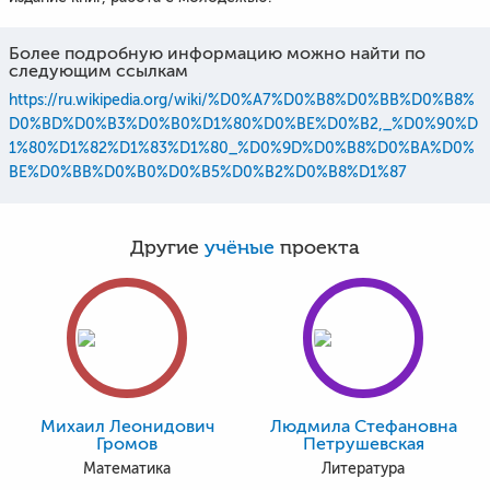
Более подробную информацию можно найти по
следующим ссылкам
https://ru.wikipedia.org/wiki/%D0%A7%D0%B8%D0%BB%D0%B8%
D0%BD%D0%B3%D0%B0%D1%80%D0%BE%D0%B2,_%D0%90%D
1%80%D1%82%D1%83%D1%80_%D0%9D%D0%B8%D0%BA%D0%
BE%D0%BB%D0%B0%D0%B5%D0%B2%D0%B8%D1%87
Другие
учёные
проекта
Михаил Леонидович
Людмила Стефановна
Громов
Петрушевская
Математика
Литература