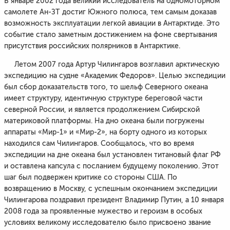
В январе 2002 года великий исследователь на одномоторном
самолете Ан-ЗТ достиг Южного полюса, тем самым доказав
возможность эксплуатации легкой авиации в Антарктиде. Это
событие стало заметным достижением на фоне свертывания
присутствия российских полярников в Антарктике.
Летом 2007 года Артур Чилингаров возглавил арктическую
экспедицию на судне «Академик Федоров». Целью экспедиции
был сбор доказательств того, то шельф Северного океана
имеет структуру, идентичную структуре береговой части
северной России, и является продолжением Сибирской
материковой платформы. На дно океана были погружены
аппараты «Мир-1» и «Мир-2», на борту одного из которых
находился сам Чилингаров. Сообщалось, что во время
экспедиции на дне океана был установлен титановый флаг РФ
и оставлена капсула с посланием будущему поколению. Этот
шаг был подвержен критике со стороны США. По
возвращению в Москву, с успешным окончанием экспедиции
Чилингарова поздравил президент Владимир Путин, а 10 января
2008 года за проявленные мужество и героизм в особых
условиях великому исследователю было присвоено звание