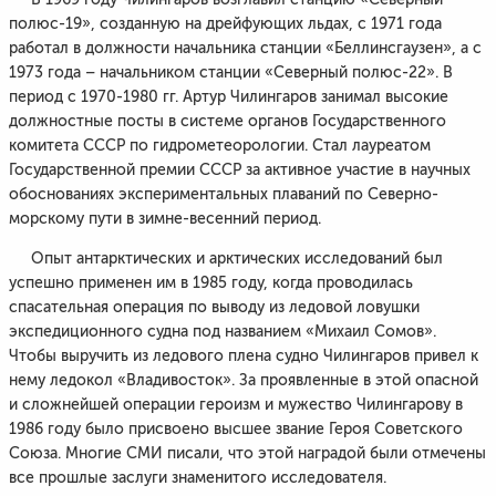
полюс-19», созданную на дрейфующих льдах, с 1971 года
работал в должности начальника станции «Беллинсгаузен», а с
1973 года – начальником станции «Северный полюс-22». В
период с 1970-1980 гг. Артур Чилингаров занимал высокие
должностные посты в системе органов Государственного
комитета СССР по гидрометеорологии. Стал лауреатом
Государственной премии СССР за активное участие в научных
обоснованиях экспериментальных плаваний по Северно-
морскому пути в зимне-весенний период.
Опыт антарктических и арктических исследований был
успешно применен им в 1985 году, когда проводилась
спасательная операция по выводу из ледовой ловушки
экспедиционного судна под названием «Михаил Сомов».
Чтобы выручить из ледового плена судно Чилингаров привел к
нему ледокол «Владивосток». За проявленные в этой опасной
и сложнейшей операции героизм и мужество Чилингарову в
1986 году было присвоено высшее звание Героя Советского
Союза. Многие СМИ писали, что этой наградой были отмечены
все прошлые заслуги знаменитого исследователя.