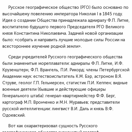
Русское географическое общество (РГО) было основано по
высочайшему повелению императора Николая I в 1845 году.
Идея о создании Общества принадлежала адмиралу Ф.П. Литке,
воспитателю будущего первого Председателя РГО Великого
князя Константина Николаевича. Задачей новой организации
было: «собрать и направить лучшие молодые силы России на
всестороннее изучение родной земли».
Среди учредителей Русского географического общества
были знаменитые мореплаватели: адмиралы Ф.П. Литке, И.Ф.
Крузенштерн, Ф.П. Врангель, П.И. Рикорд; члены Петербургской
Академии наук: естествоиспытатель К.М. Бэр, астроном В.Я.
Струве, геолог Г.П. Гельмерсен, статистик П.И. Кеппен; видные
военные деятели (бывшие и действующие офицеры
Генерального штаба): генерал-квартирмейстер Ф.Ф. Берг,
картограф М.П. Вронченко и М.Н. Муравьев; представители
русской интеллигенции: лингвист В.И. Даль и князь В.Ф.
Одоевский.
Вот как охарактеризовал сущность Русского