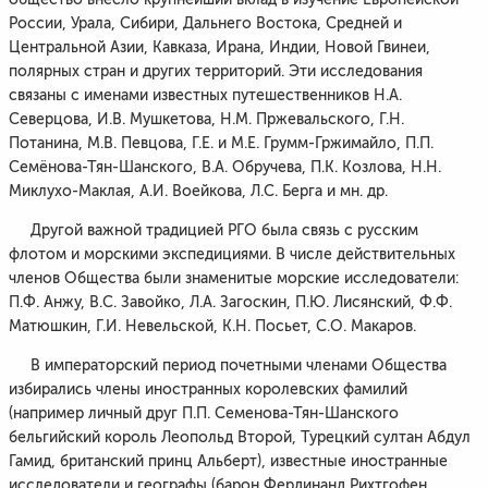
России, Урала, Сибири, Дальнего Востока, Средней и
Центральной Азии, Кавказа, Ирана, Индии, Новой Гвинеи,
полярных стран и других территорий. Эти исследования
связаны с именами известных путешественников Н.А.
Северцова, И.В. Мушкетова, Н.М. Пржевальского, Г.Н.
Потанина, М.В. Певцова, Г.Е. и М.Е. Грумм-Гржимайло, П.П.
Семёнова-Тян-Шанского, В.А. Обручева, П.К. Козлова, Н.Н.
Миклухо-Маклая, А.И. Воейкова, Л.С. Берга и мн. др.
Другой важной традицией РГО была связь с русским
флотом и морскими экспедициями. В числе действительных
членов Общества были знаменитые морские исследователи:
П.Ф. Анжу, В.С. Завойко, Л.А. Загоскин, П.Ю. Лисянский, Ф.Ф.
Матюшкин, Г.И. Невельской, К.Н. Посьет, С.О. Макаров.
В императорский период почетными членами Общества
избирались члены иностранных королевских фамилий
(например личный друг П.П. Семенова-Тян-Шанского
бельгийский король Леопольд Второй, Турецкий султан Абдул
Гамид, британский принц Альберт), известные иностранные
исследователи и географы (барон Фердинанд Рихтгофен,