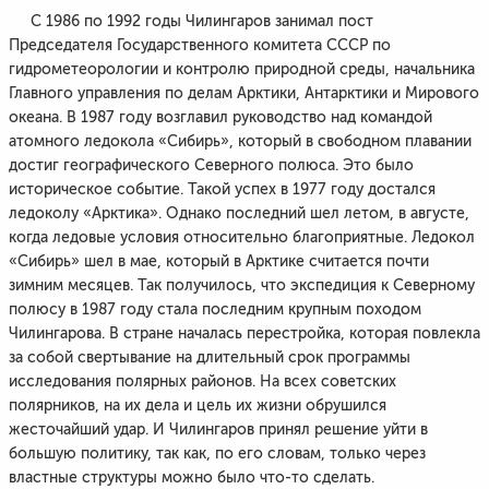
С 1986 по 1992 годы Чилингаров занимал пост
Председателя Государственного комитета СССР по
гидрометеорологии и контролю природной среды, начальника
Главного управления по делам Арктики, Антарктики и Мирового
океана. В 1987 году возглавил руководство над командой
атомного ледокола «Сибирь», который в свободном плавании
достиг географического Северного полюса. Это было
историческое событие. Такой успех в 1977 году достался
ледоколу «Арктика». Однако последний шел летом, в августе,
когда ледовые условия относительно благоприятные. Ледокол
«Сибирь» шел в мае, который в Арктике считается почти
зимним месяцев. Так получилось, что экспедиция к Северному
полюсу в 1987 году стала последним крупным походом
Чилингарова. В стране началась перестройка, которая повлекла
за собой свертывание на длительный срок программы
исследования полярных районов. На всех советских
полярников, на их дела и цель их жизни обрушился
жесточайший удар. И Чилингаров принял решение уйти в
большую политику, так как, по его словам, только через
властные структуры можно было что-то сделать.