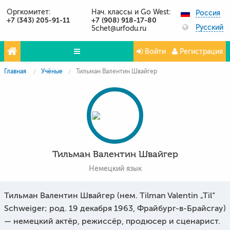
Оргкомитет:
Нач. классы и Go West:
Россия
+7 (343) 205-91-11
+7 (908) 918-17-80
Русский
5chet@urfodu.ru
Войти
Регистрация
Главная
Учёные
Тильман Валентин Швайгер
Олимпиады
Проекты
Партнёры
Контакты
Тильман Валентин Швайгер
Фото и видео
Немецкий язык
Публикации о нас
Тильман Валентин Швайгер (нем. Tilman Valentin „Til“
Вопросы и ответы
Schweiger; род. 19 декабря 1963, Фрайбург-в-Брайсгау)
— немецкий актёр, режиссёр, продюсер и сценарист.