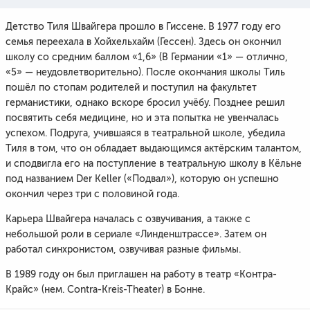
Детство Тиля Швайгера прошло в Гиссене. В 1977 году его
семья переехала в Хойхельхайм (Гессен). Здесь он окончил
школу со средним баллом «1,6» (В Германии «1» — отлично,
«5» — неудовлетворительно). После окончания школы Тиль
пошёл по стопам родителей и поступил на факультет
германистики, однако вскоре бросил учёбу. Позднее решил
посвятить себя медицине, но и эта попытка не увенчалась
успехом. Подруга, учившаяся в театральной школе, убедила
Тиля в том, что он обладает выдающимся актёрским талантом,
и сподвигла его на поступление в театральную школу в Кёльне
под названием Der Keller («Подвал»), которую он успешно
окончил через три с половиной года.
Карьера Швайгера началась с озвучивания, а также с
небольшой роли в сериале «Линденштрассе». Затем он
работал синхронистом, озвучивая разные фильмы.
В 1989 году он был приглашен на работу в театр «Контра-
Крайс» (нем. Contra-Kreis-Theater) в Бонне.