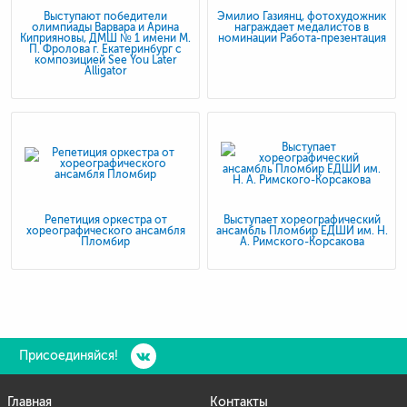
Выступают победители
Эмилио Газиянц, фотохудожник
олимпиады Варвара и Арина
награждает медалистов в
Киприяновы, ДМШ № 1 имени М.
номинации Работа-презентация
П. Фролова г. Екатеринбург с
композицией See You Later
Alligator
Репетиция оркестра от
Выступает хореографический
хореографического ансамбля
ансамбль Пломбир ЕДШИ им. Н.
Пломбир
А. Римского-Корсакова
Присоединяйся!
Главная
Контакты