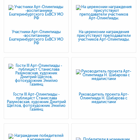
Участники Арт-Олимпиады
На церемонии награждения
-воспитанники
присутствуют преподаватели
Екатеринбургского ЕкВСУ МО
участников Арт-Олимпиады.
РФ
Гости III Арт-Олимпиады -
Руководитель проекта Арт-
публицист Станислава
Олимпиада Н. Шабарова с
Разумовская, художник Дмитрий
медалистами
Щеглов, фотохудожник Эмилио
Газиянц