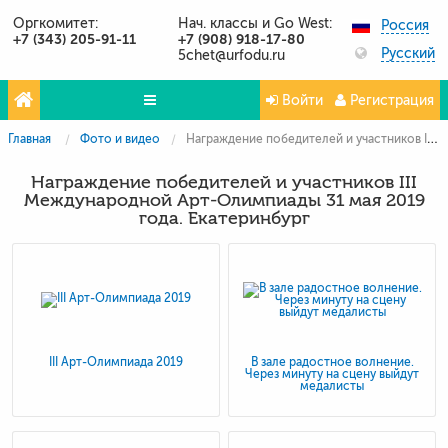
Оргкомитет:
Нач. классы и Go West:
Россия
+7 (343) 205-91-11
+7 (908) 918-17-80
Русский
5chet@urfodu.ru
Войти
Регистрация
Главная
Фото и видео
Награждение победителей и участников III Международной Арт-Олимпиады 31 мая 2019 года. Екатеринбург
Олимпиады
Награждение победителей и участников III
Проекты
Международной Арт-Олимпиады 31 мая 2019
года. Екатеринбург
Партнёры
Контакты
Фото и видео
Публикации о нас
III Арт-Олимпиада 2019
В зале радостное волнение.
Через минуту на сцену выйдут
Вопросы и ответы
медалисты