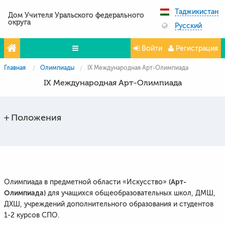
Таджикистан
Дом Учителя Уральского федерального
округа
Русский
Войти
Регистрация
Главная
Олимпиады
IX Международная Арт-Олимпиада
Олимпиады
IX Международная Арт-Олимпиада
Проекты
Партнёры
Положения
Контакты
Фото и видео
(Арт-
Олимпиада в предметной области «Искусство»
Олимпиада)
для учащихся общеобразовательных школ, ДМШ,
ДХШ, учреждений дополнительного образования и студентов
1-2 курсов СПО.