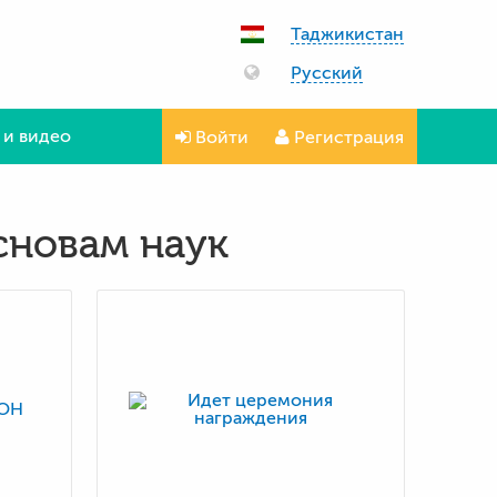
Таджикистан
Русский
 и видео
Войти
Регистрация
сновам наук