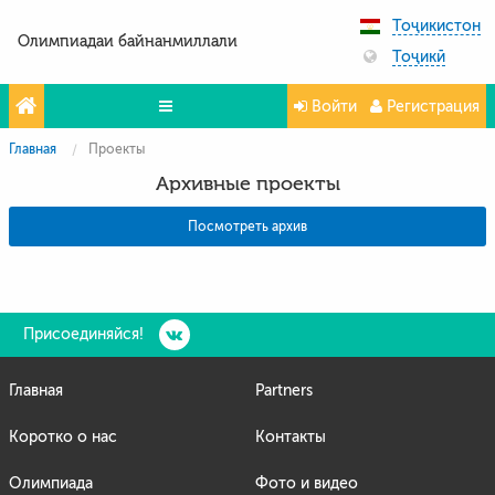
Тоҷикистон
Олимпиадаи байнанмиллали
Тоҷикӣ
Войти
Регистрация
Главная
Проекты
Олимпиада
Архивные проекты
Projeler
Посмотреть архив
Partners
Контакты
Фото и видео
Присоединяйся!
Главная
Partners
Коротко о нас
Контакты
Олимпиада
Фото и видео