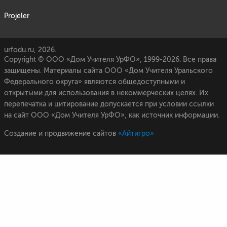
Projeler
urfodu.ru, 2026.
Copyright © ООО «Дом Учителя УрФО», 1999-2026. Все права
защищены. Материалы сайта ООО «Дом Учителя Уральского
Федерального округа» являются общедоступными и
открытыми для использования в некоммерческих целях. Их
перепечатка и цитирование допускается при условии ссылки
на сайт ООО «Дом Учителя УрФО», как источник информации.
Создание и продвижение сайтов
«Айтигро»