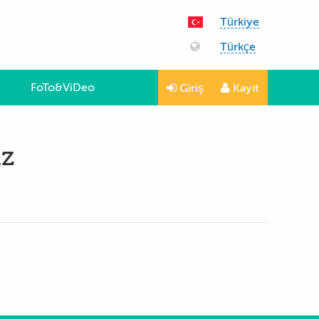
Türkiye
Türkçe
FoTo&ViDeo
Giriş
Kayıt
iz