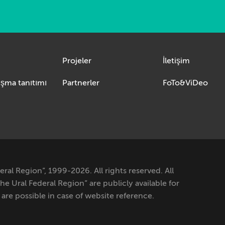
Projeler
İletişim
Kısaca yarışma tanıtımı
Partnerler
FoTo&ViDeo
al Region”, 1999-2026. All rights reserved. All
e Ural Federal Region” are publicly available for
re possible in case of website reference.