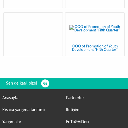
OOO of Promotion of Youth
Development “Fifth Quarter”
Sen de katıl bize!
Anasayfa
Partnerler
Kısaca yarışma tanıtımı
İletişim
Yarışmalar
FoTo&ViDeo