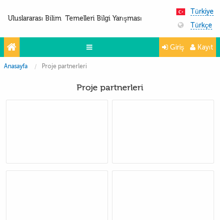
Türkiye
Uluslararası Bilim Temelleri Bilgi Yarışması
Türkçe
Giriş
Kayıt
Anasayfa
Proje partnerleri
Yarışmalar
Proje partnerleri
Projeler
Partnerler
İletişim
FoTo&ViDeo