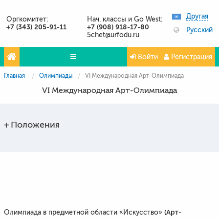
Другая
Оргкомитет:
Нач. классы и Go West:
+7 (343) 205-91-11
+7 (908) 918-17-80
Русский
5chet@urfodu.ru
Войти
Регистрация
Главная
Олимпиады
VI Международная Арт-Олимпиада
Олимпиады
VI Международная Арт-Олимпиада
Проекты
Партнёры
Положения
Контакты
Фото и видео
(Арт-
Олимпиада в предметной области «Искусство»