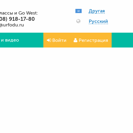
Другая
классы и Go West:
08) 918-17-80
Русский
@urfodu.ru
 и видео
Войти
Регистрация