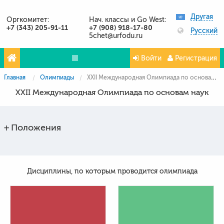
Другая
Оргкомитет:
Нач. классы и Go West:
+7 (343) 205-91-11
+7 (908) 918-17-80
Русский
5chet@urfodu.ru
Войти
Регистрация
Главная
Олимпиады
XXII Международная Олимпиада по основам наук
Олимпиады
XXII Международная Олимпиада по основам наук
Проекты
Партнёры
Положения
Контакты
Фото и видео
Дисциплины, по которым проводится олимпиада